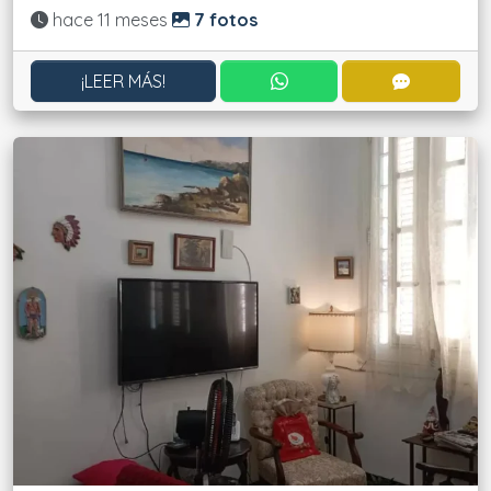
Actualizado:
hace 11 meses
7 fotos
CONTACTAR POR WHATS
CONTACT
¡LEER MÁS!