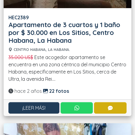
HEC2389
Apartamento de 3 cuartos y 1 baño
por $ 30.000 en Los Sitios, Centro
Habana, La Habana
CENTRO HABANA, LA HABANA.
35.000 US$
Este acogedor apartamento se
encuentra en una zona céntrica del municipio Centro
Habana, específicamente en Los Sitios, cerca de
Ultra, la avenida Rei....
Actualizado:
hace 2 años
22 fotos
CONTACTAR POR WHATS
CONTACT
¡LEER MÁS!