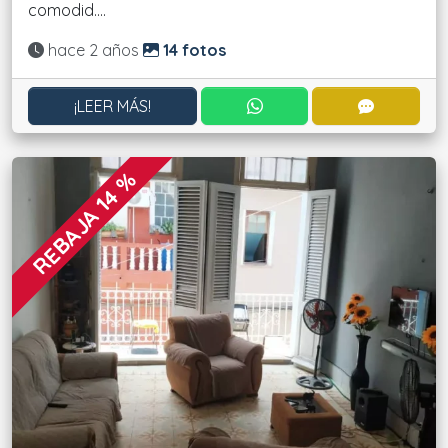
comodid....
Actualizado:
hace 2 años
14 fotos
CONTACTAR POR WHATS
CONTACT
¡LEER MÁS!
REBAJA 14 %