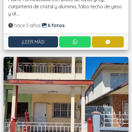
carpintería de cristal y aluminio, falso techo de yeso
y al....
Actualizado:
hace 3 años
6 fotos
CONTACTAR POR WHATS
CONTACT
¡LEER MÁS!