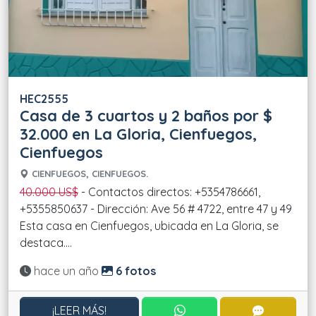
HEC2555
Casa de 3 cuartos y 2 baños por $
32.000 en La Gloria, Cienfuegos,
Cienfuegos
CIENFUEGOS, CIENFUEGOS.
40.000 US$
- Contactos directos: +5354786661,
+5355850637 - Dirección: Ave 56 # 4722, entre 47 y 49
Esta casa en Cienfuegos, ubicada en La Gloria, se
destaca....
Actualizado:
hace un año
6 fotos
CONTACTAR POR WHATS
CONTACT
¡LEER MÁS!