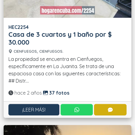
HEC2254
Casa de 3 cuartos y 1 baño por $
30.000
CIENFUEGOS, CIENFUEGOS.
La propiedad se encuentra en Cienfuegos,
específicamente en La Juanita. Se trata de una
espaciosa casa con las siguientes características:
## Distr....
Actualizado:
hace 2 años
37 fotos
CONTACTAR POR WHATS
CONTACT
¡LEER MÁS!