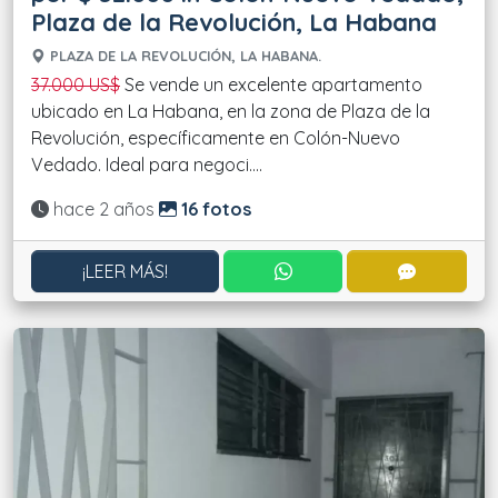
Plaza de la Revolución, La Habana
PLAZA DE LA REVOLUCIÓN, LA HABANA.
37.000 US$
Se vende un excelente apartamento
ubicado en La Habana, en la zona de Plaza de la
Revolución, específicamente en Colón-Nuevo
Vedado. Ideal para negoci....
Actualizado:
hace 2 años
16 fotos
CONTACTAR POR WHATS
CONTACT
¡LEER MÁS!