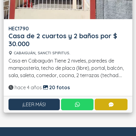
HEC1790
Casa de 2 cuartos y 2 baños por $
30.000
CABAIGUÁN, SANCTI SPIRITUS.
Casa en Cabaiguán Tiene 2 niveles, paredes de
mampostería, techo de placa (libre), portal, balcón,
sala, saleta, comedor, cocina, 2 terrazas (techad....
Actualizado:
hace 4 años
20 fotos
CONTACTAR POR WHATS
CONTACT
¡LEER MÁS!