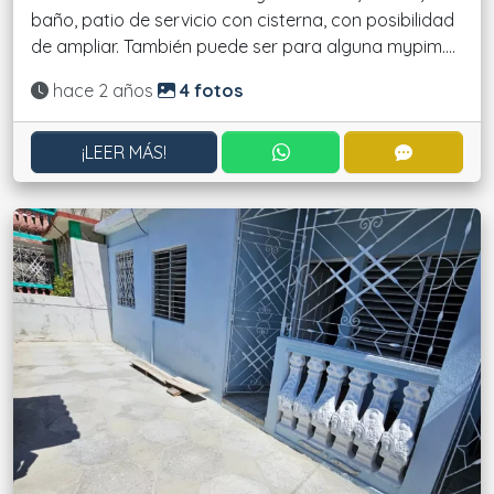
baño, patio de servicio con cisterna, con posibilidad
de ampliar. También puede ser para alguna mypim....
Actualizado:
hace 2 años
4 fotos
CONTACTAR POR WHATS
CONTACT
¡LEER MÁS!