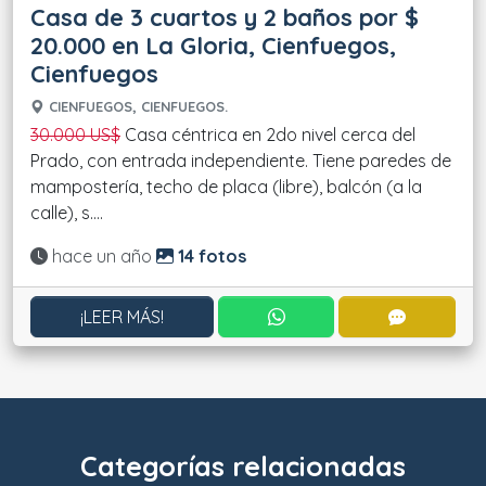
Casa de 3 cuartos y 2 baños por $
20.000 en La Gloria, Cienfuegos,
Cienfuegos
CIENFUEGOS, CIENFUEGOS.
30.000 US$
Casa céntrica en 2do nivel cerca del
Prado, con entrada independiente. Tiene paredes de
mampostería, techo de placa (libre), balcón (a la
calle), s....
Actualizado:
hace un año
14 fotos
CONTACTAR POR WHATS
CONTACT
¡LEER MÁS!
Categorías relacionadas