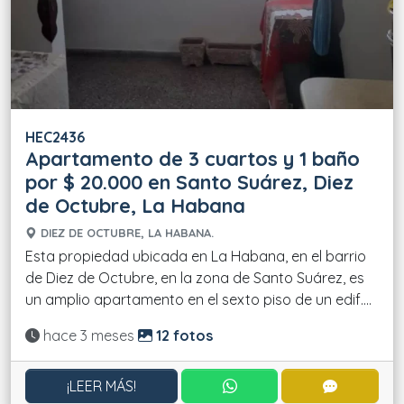
HEC2436
Apartamento de 3 cuartos y 1 baño
por $ 20.000 en Santo Suárez, Diez
de Octubre, La Habana
DIEZ DE OCTUBRE, LA HABANA.
Esta propiedad ubicada en La Habana, en el barrio
de Diez de Octubre, en la zona de Santo Suárez, es
un amplio apartamento en el sexto piso de un edif....
Actualizado:
hace 3 meses
12 fotos
CONTACTAR POR WHATS
CONTACT
¡LEER MÁS!