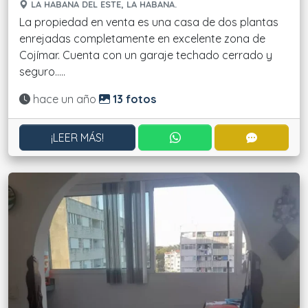
LA HABANA DEL ESTE, LA HABANA.
La propiedad en venta es una casa de dos plantas
enrejadas completamente en excelente zona de
Cojímar. Cuenta con un garaje techado cerrado y
seguro.....
Actualizado:
hace un año
13 fotos
CONTACTAR POR WHATS
CONTACT
¡LEER MÁS!