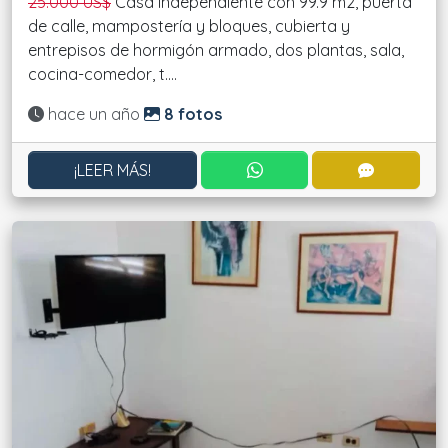
25.000 US$
Casa independiente con 99.9 m2, puerta
de calle, mampostería y bloques, cubierta y
entrepisos de hormigón armado, dos plantas, sala,
cocina-comedor, t....
Actualizado:
hace un año
8 fotos
CONTACTAR POR WHATS
CONTACT
¡LEER MÁS!