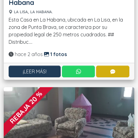
Habana
LA LISA, LA HABANA.
Esta Casa en La Habana, ubicada en La Lisa, en la
zona de Punta Brava, se caracteriza por su
propiedad legal de 250 metros cuadrados. ##
Distribuc....
Actualizado:
hace 2 años
1 fotos
CONTACTAR POR WHATS
CONTACT
¡LEER MÁS!
REBAJA 20 %