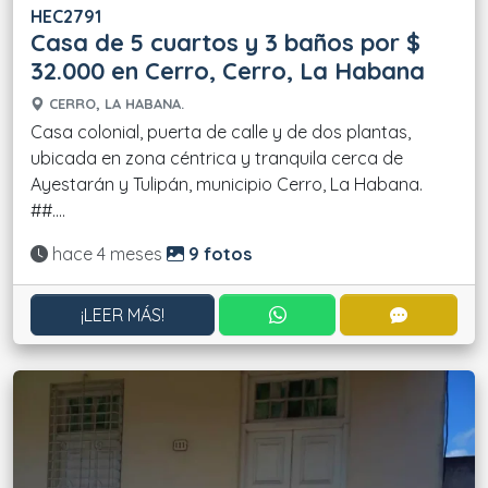
HEC2791
Casa de 5 cuartos y 3 baños por $
32.000 en Cerro, Cerro, La Habana
CERRO, LA HABANA.
Casa colonial, puerta de calle y de dos plantas,
ubicada en zona céntrica y tranquila cerca de
Ayestarán y Tulipán, municipio Cerro, La Habana.
##....
Actualizado:
hace 4 meses
9 fotos
CONTACTAR POR WHATS
CONTACT
¡LEER MÁS!