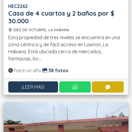
HEC2262
Casa de 4 cuartos y 2 baños por $
30.000
DIEZ DE OCTUBRE, LA HABANA.
Esta propiedad de tres niveles se encuentra en una
zona céntrica y de fácil acceso en Lawton, La
Habana. Está ubicada cerca de mercados,
farmacias, bo....
Actualizado:
hace un año
38 fotos
CONTACTAR POR WHATS
CONTACT
¡LEER MÁS!