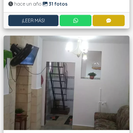
Actualizado:
hace un año
31 fotos
CONTACTAR POR WHATS
CONTACT
¡LEER MÁS!