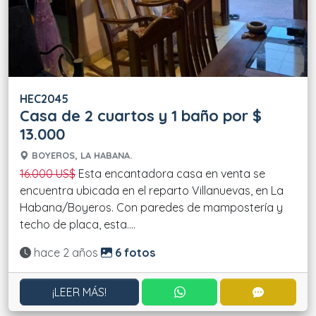
HEC2045
Casa de 2 cuartos y 1 baño por $
13.000
BOYEROS, LA HABANA.
16.000 US$
Esta encantadora casa en venta se
encuentra ubicada en el reparto Villanuevas, en La
Habana/Boyeros. Con paredes de mampostería y
techo de placa, esta....
Actualizado:
hace 2 años
6 fotos
CONTACTAR POR WHATS
CONTACT
¡LEER MÁS!