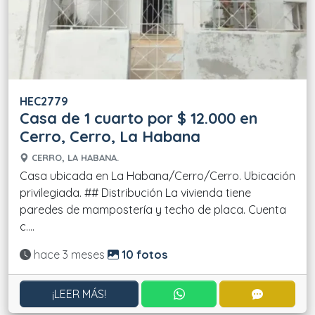
HEC2779
Casa de 1 cuarto por $ 12.000 en
Cerro, Cerro, La Habana
CERRO, LA HABANA.
Casa ubicada en La Habana/Cerro/Cerro. Ubicación
privilegiada. ## Distribución La vivienda tiene
paredes de mampostería y techo de placa. Cuenta
c....
Actualizado:
hace 3 meses
10 fotos
CONTACTAR POR WHATS
CONTACT
¡LEER MÁS!