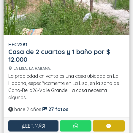
HEC2281
Casa de 2 cuartos y 1 baño por $
12.000
LA LISA, LA HABANA.
La propiedad en venta es una casa ubicada en La
Habana, específicamente en La Lisa, en la zona de
Cano-Bello26-Valle Grande. La casa necesita
algunos....
Actualizado:
hace 2 años
27 fotos
CONTACTAR POR WHATS
CONTACT
¡LEER MÁS!