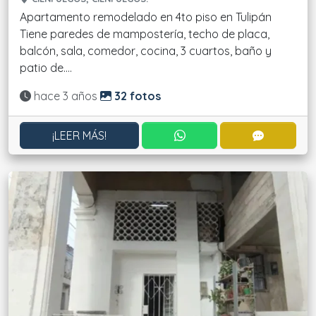
Apartamento remodelado en 4to piso en Tulipán
Tiene paredes de mampostería, techo de placa,
balcón, sala, comedor, cocina, 3 cuartos, baño y
patio de....
Actualizado:
hace 3 años
32 fotos
CONTACTAR POR WHATS
CONTACT
¡LEER MÁS!