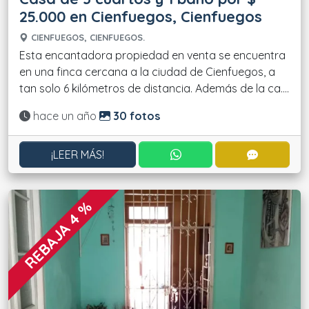
25.000 en Cienfuegos, Cienfuegos
CIENFUEGOS, CIENFUEGOS.
Esta encantadora propiedad en venta se encuentra
en una finca cercana a la ciudad de Cienfuegos, a
tan solo 6 kilómetros de distancia. Además de la ca....
Actualizado:
hace un año
30 fotos
CONTACTAR POR WHATS
CONTACT
¡LEER MÁS!
REBAJA 4 %