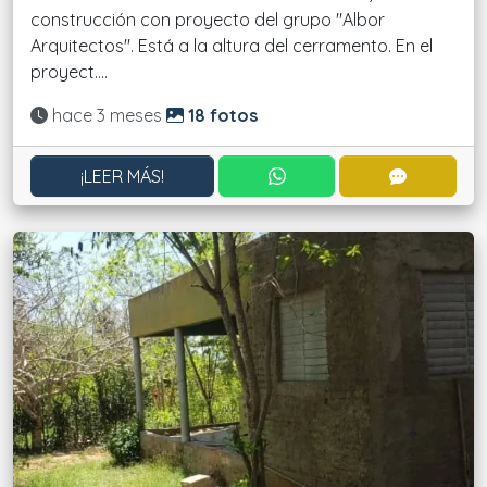
construcción con proyecto del grupo "Albor
Arquitectos". Está a la altura del cerramento. En el
proyect....
Actualizado:
hace 3 meses
18 fotos
CONTACTAR POR WHATS
CONTACT
¡LEER MÁS!