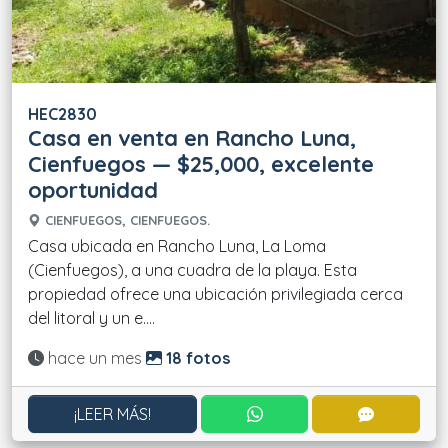
HEC2830
Casa en venta en Rancho Luna,
Cienfuegos — $25,000, excelente
oportunidad
CIENFUEGOS, CIENFUEGOS.
Casa ubicada en Rancho Luna, La Loma
(Cienfuegos), a una cuadra de la playa. Esta
propiedad ofrece una ubicación privilegiada cerca
del litoral y un e....
Actualizado:
hace un mes
18 fotos
CONTACTAR POR WHATS
CONTACT
¡LEER MÁS!