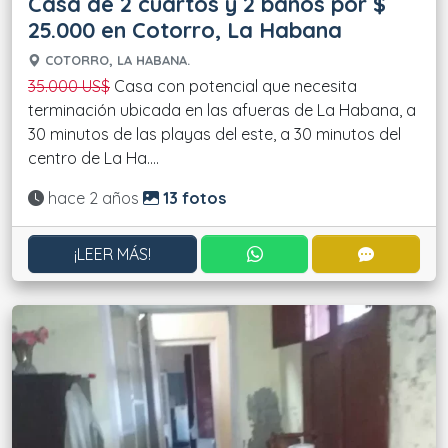
Casa de 2 cuartos y 2 baños por $
25.000 en Cotorro, La Habana
COTORRO, LA HABANA.
35.000 US$
Casa con potencial que necesita
terminación ubicada en las afueras de La Habana, a
30 minutos de las playas del este, a 30 minutos del
centro de La Ha....
Actualizado:
hace 2 años
13 fotos
CONTACTAR POR WHATS
CONTACT
¡LEER MÁS!