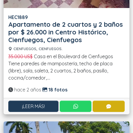
HEC1889
Apartamento de 2 cuartos y 2 baños
por $ 26.000 in Centro Histórico,
Cienfuegos, Cienfuegos
CIENFUEGOS, CIENFUEGOS.
35.000 US$
Casa en el Boulevard de Cienfuegos
Tiene paredes de mampostería, techo de placa
(libre), sala, saleta, 2 cuartos, 2 baños, pasillo,
cocina/comedor,....
Actualizado:
hace 2 años
18 fotos
CONTACTAR POR WHATS
CONTACT
¡LEER MÁS!