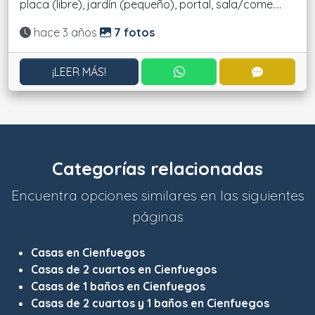
placa (libre), jardín (pequeño), portal, sala/come....
Actualizado:
hace 3 años
7 fotos
CONTACTAR POR WHATS
CONTACT
¡LEER MÁS!
Categorías relacionadas
Encuentra opciones similares en las siguientes
páginas
Casas en Cienfuegos
Casas de 2 cuartos en Cienfuegos
Casas de 1 baños en Cienfuegos
Casas de 2 cuartos y 1 baños en Cienfuegos