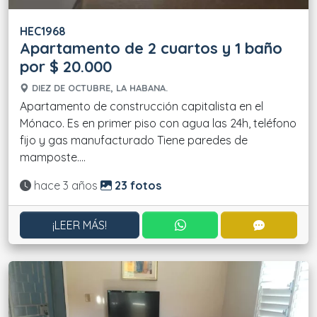
HEC1968
Apartamento de 2 cuartos y 1 baño
por $ 20.000
DIEZ DE OCTUBRE, LA HABANA.
Apartamento de construcción capitalista en el
Mónaco. Es en primer piso con agua las 24h, teléfono
fijo y gas manufacturado Tiene paredes de
mamposte....
Actualizado:
hace 3 años
23 fotos
CONTACTAR POR WHATS
CONTACT
¡LEER MÁS!