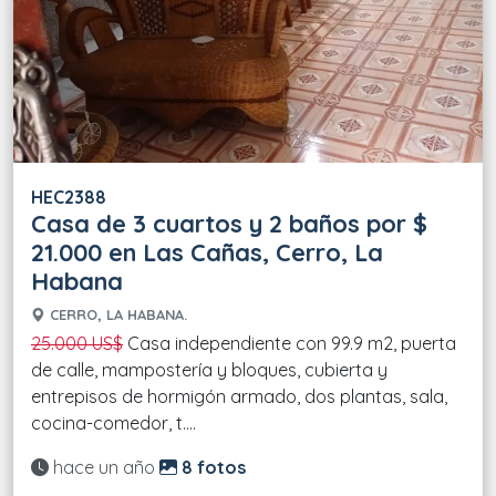
HEC2388
Casa de 3 cuartos y 2 baños por $
21.000 en Las Cañas, Cerro, La
Habana
CERRO, LA HABANA.
25.000 US$
Casa independiente con 99.9 m2, puerta
de calle, mampostería y bloques, cubierta y
entrepisos de hormigón armado, dos plantas, sala,
cocina-comedor, t....
Actualizado:
hace un año
8 fotos