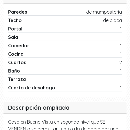
Paredes
de mampostería
Techo
de placa
Portal
1
Sala
1
Comedor
1
Cocina
1
Cuartos
2
Baño
1
Terraza
1
Cuarto de desahogo
1
Descripción ampliada
Casa en Buena Vista en segundo nivel que SE
VENDEN o se permutan junto a la de abajo por una