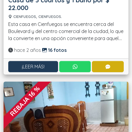
22.000
CIENFUEGOS, CIENFUEGOS.
Esta casa en Cienfuegos se encuentra cerca del
Boulevard y del centro comercial de la ciudad, lo que
la convierte en una opción conveniente para aquel....
Actualizado:
hace 2 años
16 fotos
CONTACTAR POR WHATS
CONTACT
¡LEER MÁS!
REBAJA 16 %