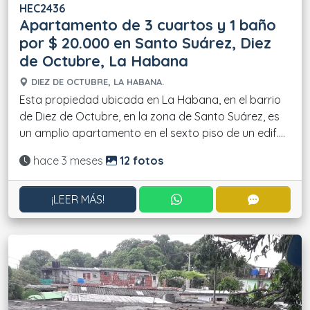
HEC2436
Apartamento de 3 cuartos y 1 baño
por $ 20.000 en Santo Suárez, Diez
de Octubre, La Habana
DIEZ DE OCTUBRE, LA HABANA.
Esta propiedad ubicada en La Habana, en el barrio
de Diez de Octubre, en la zona de Santo Suárez, es
un amplio apartamento en el sexto piso de un edif....
Actualizado:
hace 3 meses
12 fotos
CONTACTAR POR WHATS
CONTACT
¡LEER MÁS!