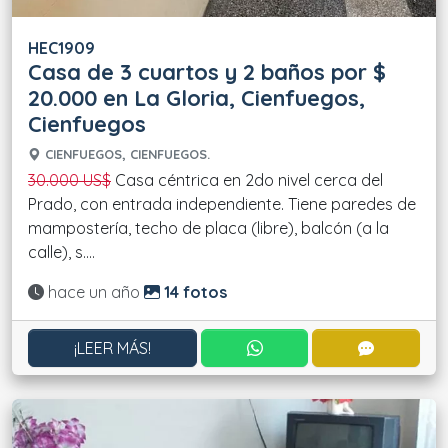
HEC1909
Casa de 3 cuartos y 2 baños por $
20.000 en La Gloria, Cienfuegos,
Cienfuegos
CIENFUEGOS, CIENFUEGOS.
30.000 US$
Casa céntrica en 2do nivel cerca del
Prado, con entrada independiente. Tiene paredes de
mampostería, techo de placa (libre), balcón (a la
calle), s....
Actualizado:
hace un año
14 fotos
CONTACTAR POR WHATS
CONTACT
¡LEER MÁS!