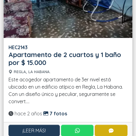
HEC2143
Apartamento de 2 cuartos y 1 baño
por $ 15.000
REGLA, LA HABANA.
Este acogedor apartamento de 3er nivel está
ubicado en un edificio atípico en Regla, La Habana.
Con un diseño único y peculiar, seguramente se
convert....
Actualizado:
hace 2 años
7 fotos
CONTACTAR POR WHATS
CONTACT
¡LEER MÁS!