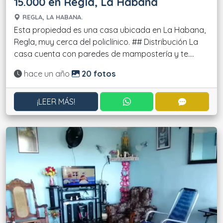
15.000 en Regla, La Habana
REGLA, LA HABANA.
Esta propiedad es una casa ubicada en La Habana,
Regla, muy cerca del policlínico. ## Distribución La
casa cuenta con paredes de mampostería y te....
Actualizado:
hace un año
20 fotos
CONTACTAR POR WHATS
CONTACT
¡LEER MÁS!