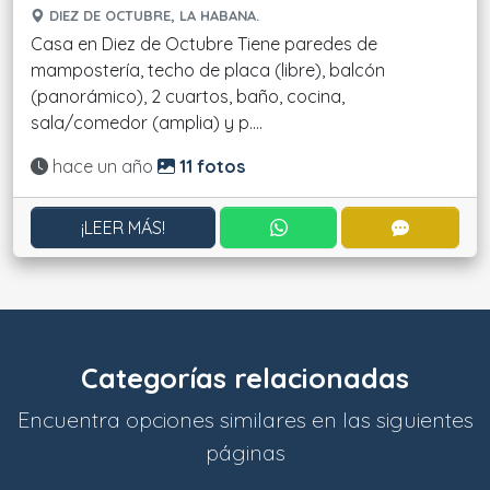
DIEZ DE OCTUBRE, LA HABANA.
Casa en Diez de Octubre Tiene paredes de
mampostería, techo de placa (libre), balcón
(panorámico), 2 cuartos, baño, cocina,
sala/comedor (amplia) y p....
Actualizado:
hace un año
11 fotos
CONTACTAR POR WHATS
CONTACT
¡LEER MÁS!
Categorías relacionadas
Encuentra opciones similares en las siguientes
páginas