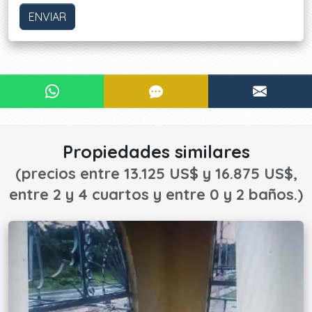
ENVIAR
¿Le interesa?
CONTACTAR POR WHATSAPP
CONTACTAR POR SMS
CONTA
¡CONTACTE AHORA!
Propiedades similares
(precios entre 13.125 US$ y 16.875 US$,
entre 2 y 4 cuartos y entre 0 y 2 baños.)