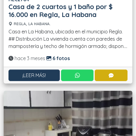
Casa de 2 cuartos y 1 baño por $
16.000 en Regla, La Habana
REGLA, LA HABANA.
Casa en La Habana, ubicada en el municipio Regla.
## Distribución La vivienda cuenta con paredes de
mampostería y techo de hormigón armado; dispon....
Actualizado:
hace 3 meses
6 fotos
CONTACTAR POR WHATS
CONTACT
¡LEER MÁS!