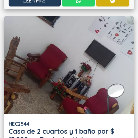
CONTACTAR POR WHATS
CONTACT
¡LEER MÁS!
HEC2544
Casa de 2 cuartos y 1 baño por $