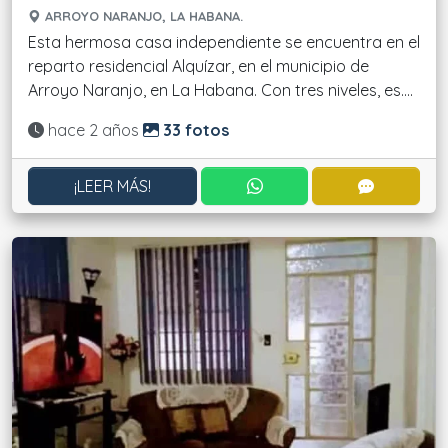
ARROYO NARANJO, LA HABANA.
Esta hermosa casa independiente se encuentra en el
reparto residencial Alquízar, en el municipio de
Arroyo Naranjo, en La Habana. Con tres niveles, es....
Actualizado:
hace 2 años
33 fotos
CONTACTAR POR WHATS
CONTACT
¡LEER MÁS!