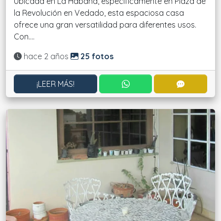
Ubicada en La Habana, específicamente en Plaza de
la Revolución en Vedado, esta espaciosa casa
ofrece una gran versatilidad para diferentes usos.
Con....
Actualizado:
hace 2 años
25 fotos
CONTACTAR POR WHATS
CONTACT
¡LEER MÁS!