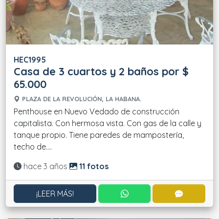
HEC1995
Casa de 3 cuartos y 2 baños por $
65.000
PLAZA DE LA REVOLUCIÓN, LA HABANA.
Penthouse en Nuevo Vedado de construcción
capitalista. Con hermosa vista. Con gas de la calle y
tanque propio. Tiene paredes de mampostería,
techo de....
Actualizado:
hace 3 años
11 fotos
CONTACTAR POR WHATS
CONTACT
¡LEER MÁS!