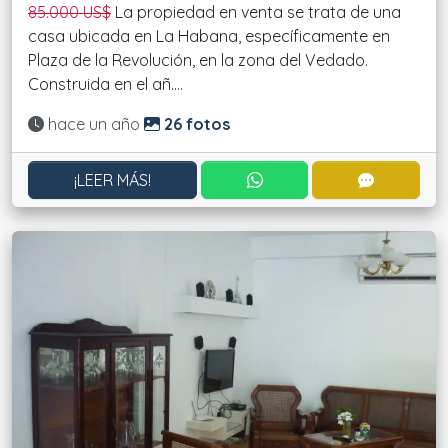
85.000 US$
La propiedad en venta se trata de una
casa ubicada en La Habana, específicamente en
Plaza de la Revolución, en la zona del Vedado.
Construida en el añ....
Actualizado:
hace un año
26 fotos
CONTACTAR POR WHATS
CONTACT
¡LEER MÁS!