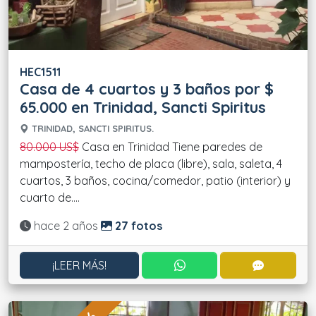
HEC1511
Casa de 4 cuartos y 3 baños por $
65.000 en Trinidad, Sancti Spiritus
TRINIDAD, SANCTI SPIRITUS.
80.000 US$
Casa en Trinidad Tiene paredes de
mampostería, techo de placa (libre), sala, saleta, 4
cuartos, 3 baños, cocina/comedor, patio (interior) y
cuarto de....
Actualizado:
hace 2 años
27 fotos
CONTACTAR POR WHATS
CONTACT
¡LEER MÁS!