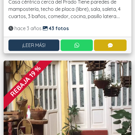
Casa céntrica cerca del Prado Tiene paredes de
mampostería, techo de placa (libre), sala, saleta, 4
cuartos, 3 baños, comedor, cocina, pasillo latera....
Actualizado:
hace 3 años
43 fotos
CONTACTAR POR WHATS
CONTACT
¡LEER MÁS!
REBAJA 19 %