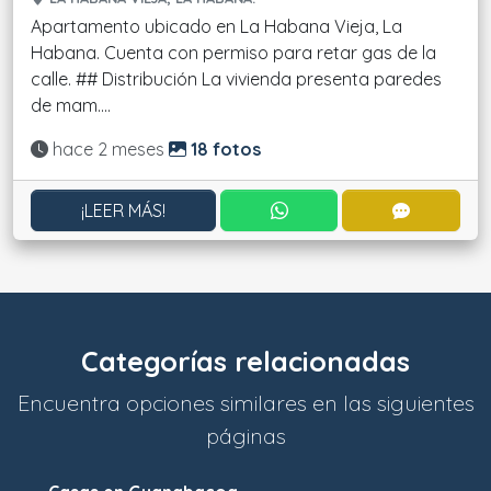
Apartamento ubicado en La Habana Vieja, La
Habana. Cuenta con permiso para retar gas de la
calle. ## Distribución La vivienda presenta paredes
de mam....
Actualizado:
hace 2 meses
18 fotos
CONTACTAR POR WHATS
CONTACT
¡LEER MÁS!
Categorías relacionadas
Encuentra opciones similares en las siguientes
páginas