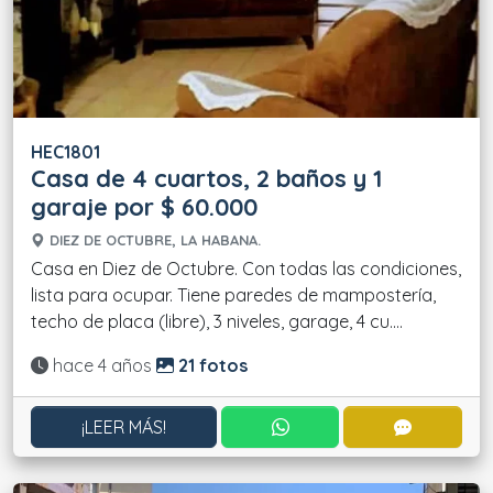
HEC1801
Casa de 4 cuartos, 2 baños y 1
garaje por $ 60.000
DIEZ DE OCTUBRE, LA HABANA.
Casa en Diez de Octubre. Con todas las condiciones,
lista para ocupar. Tiene paredes de mampostería,
techo de placa (libre), 3 niveles, garage, 4 cu....
Actualizado:
hace 4 años
21 fotos
CONTACTAR POR WHATS
CONTACT
¡LEER MÁS!