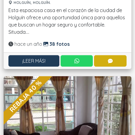
HOLGUÍN, HOLGUÍN.
Esta espaciosa casa en el corazón de la ciudad de
Holguín ofrece una oportunidad única para aquellos
que buscan un hogar seguro y confortable.
Situada....
Actualizado:
hace un año
38 fotos
CONTACTAR POR WHATS
CONTACT
¡LEER MÁS!
REBAJA 40 %