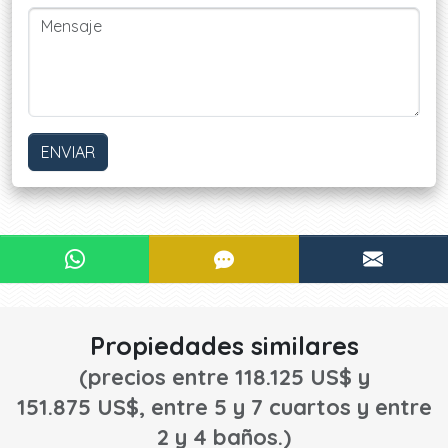
ENVIAR
¿Le interesa?
CONTACTAR POR WHATSAPP
CONTACTAR POR SMS
CONTA
¡CONTACTE AHORA!
Propiedades similares
(precios entre 118.125 US$ y
151.875 US$, entre 5 y 7 cuartos y entre
2 y 4 baños.)