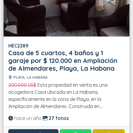
HEC2289
Casa de 5 cuartos, 4 baños y 1
garaje por $ 120.000 en Ampliación
de Almendares, Playa, La Habana
PLAYA, LA HABANA.
200.000 US$
Esta propiedad en venta es una
acogedora Casa ubicada en La Habana,
específicamente en la zona de Playa, en la
Ampliación de Almendares. Construida en....
Actualizado:
hace un año
27 fotos