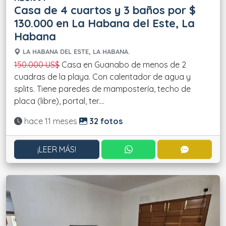
Casa de 4 cuartos y 3 baños por $
130.000 en La Habana del Este, La
Habana
LA HABANA DEL ESTE, LA HABANA.
150.000 US$
Casa en Guanabo de menos de 2
cuadras de la playa. Con calentador de agua y
splits. Tiene paredes de mampostería, techo de
placa (libre), portal, ter....
Actualizado:
hace 11 meses
32 fotos
CONTACTAR POR WHATS
CONTACT
¡LEER MÁS!