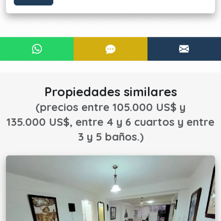
¿Le interesa?
CONTACTAR POR WHATSAPP
CONTACTAR POR SMS
CONTA
¡CONTACTE AHORA!
Propiedades similares
(precios entre 105.000 US$ y
135.000 US$, entre 4 y 6 cuartos y entre
3 y 5 baños.)