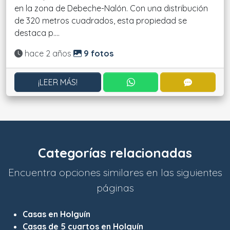
en la zona de Debeche-Nalón. Con una distribución
de 320 metros cuadrados, esta propiedad se
destaca p....
Actualizado:
hace 2 años
9 fotos
CONTACTAR POR WHATS
CONTACT
¡LEER MÁS!
Categorías relacionadas
Encuentra opciones similares en las siguientes
páginas
Casas en Holguín
Casas de 5 cuartos en Holguín