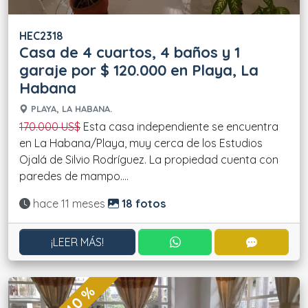
HEC2318
Casa de 4 cuartos, 4 baños y 1
garaje por $ 120.000 en Playa, La
Habana
PLAYA, LA HABANA.
170.000 US$
Esta casa independiente se encuentra
en La Habana/Playa, muy cerca de los Estudios
Ojalá de Silvio Rodríguez. La propiedad cuenta con
paredes de mampo....
Actualizado:
hace 11 meses
18 fotos
CONTACTAR POR WHATS
CONTACT
¡LEER MÁS!