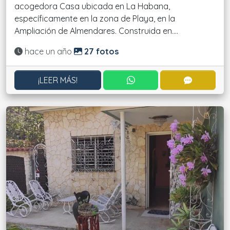
acogedora Casa ubicada en La Habana,
específicamente en la zona de Playa, en la
Ampliación de Almendares. Construida en....
Actualizado:
hace un año
27 fotos
CONTACTAR POR WHATS
CONTACT
¡LEER MÁS!