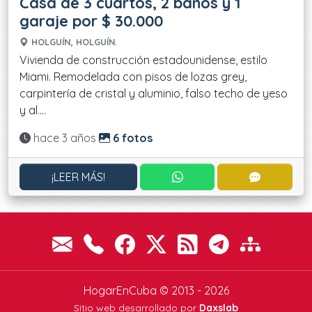
Casa de 3 cuartos, 2 baños y 1
garaje por $ 30.000
HOLGUÍN, HOLGUÍN.
Vivienda de construcción estadounidense, estilo
Miami. Remodelada con pisos de lozas grey,
carpintería de cristal y aluminio, falso techo de yeso
y al....
Actualizado:
hace 3 años
6 fotos
CONTACTAR POR WHATS
CONTACT
¡LEER MÁS!
HogarEnCuba © 2013 - 2026
Sitio web desarrollado por
Daxslab