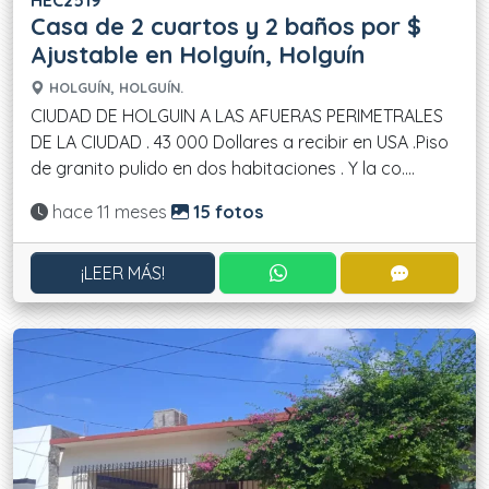
HEC2519
Casa de 2 cuartos y 2 baños por $
Ajustable en Holguín, Holguín
HOLGUÍN, HOLGUÍN.
CIUDAD DE HOLGUIN A LAS AFUERAS PERIMETRALES
DE LA CIUDAD . 43 000 Dollares a recibir en USA .Piso
de granito pulido en dos habitaciones . Y la co....
Actualizado:
hace 11 meses
15 fotos
CONTACTAR POR WHATS
CONTACT
¡LEER MÁS!