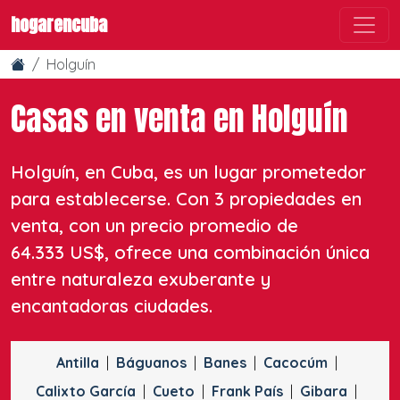
hogarencuba
Holguín
Casas en venta en Holguín
Holguín, en Cuba, es un lugar prometedor
para establecerse. Con 3 propiedades en
venta, con un precio promedio de
64.333 US$, ofrece una combinación única
entre naturaleza exuberante y
encantadoras ciudades.
Antilla
Báguanos
Banes
Cacocúm
Calixto García
Cueto
Frank País
Gibara