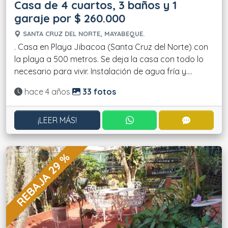
Casa de 4 cuartos, 3 baños y 1
garaje por $ 260.000
SANTA CRUZ DEL NORTE, MAYABEQUE.
. Casa en Playa Jibacoa (Santa Cruz del Norte) con
la playa a 500 metros. Se deja la casa con todo lo
necesario para vivir. Instalación de agua fría y....
Actualizado:
hace 4 años
33 fotos
CONTACTAR POR WHATS
CONTACT
¡LEER MÁS!
REBAJA 29 %