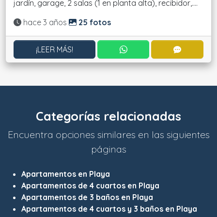
jardín, garage, 2 salas (1 en planta alta), recibidor,....
Actualizado:
hace 3 años
25 fotos
CONTACTAR POR WHATS
CONTACT
¡LEER MÁS!
Categorías relacionadas
Encuentra opciones similares en las siguientes
páginas
Apartamentos en Playa
Apartamentos de 4 cuartos en Playa
Apartamentos de 3 baños en Playa
Apartamentos de 4 cuartos y 3 baños en Playa