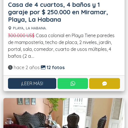
Casa de 4 cuartos, 4 baños y 1
garaje por $ 250.000 en Miramar,
Playa, La Habana
PLAYA, LA HABANA.
300.000 US$
Casa colonial en Playa Tiene paredes
de mampostería, techo de placa, 2 niveles, jardín,
portal, sala, comedor, cuarto de usos múltiples, 4
baños (2 a....
Actualizado:
hace 2 años
12 fotos
CONTACTAR POR WHATS
CONTACT
¡LEER MÁS!