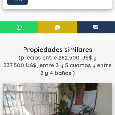
¿Le interesa?
CONTACTAR POR WHATSAPP
CONTACTAR POR SMS
CONTA
¡CONTACTE AHORA!
Propiedades similares
(precios entre 262.500 US$ y
337.500 US$, entre 3 y 5 cuartos y entre
2 y 4 baños.)