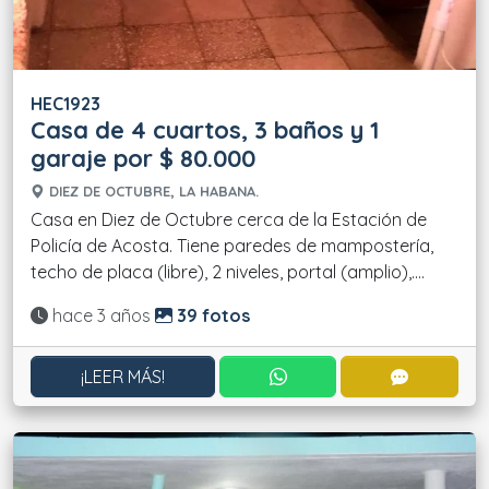
HEC1923
Casa de 4 cuartos, 3 baños y 1
garaje por $ 80.000
DIEZ DE OCTUBRE, LA HABANA.
Casa en Diez de Octubre cerca de la Estación de
Policía de Acosta. Tiene paredes de mampostería,
techo de placa (libre), 2 niveles, portal (amplio),....
Actualizado:
hace 3 años
39 fotos
CONTACTAR POR WHATS
CONTACT
¡LEER MÁS!