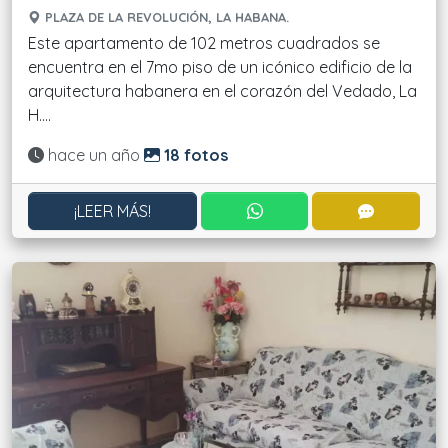
PLAZA DE LA REVOLUCIÓN, LA HABANA.
Este apartamento de 102 metros cuadrados se
encuentra en el 7mo piso de un icónico edificio de la
arquitectura habanera en el corazón del Vedado, La
H....
Actualizado:
hace un año
18 fotos
CONTACTAR POR WHATS
CONTACT
¡LEER MÁS!