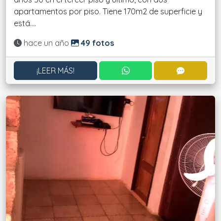
apartamentos por piso. Tiene 170m2 de superficie y
está....
Actualizado:
hace un año
49 fotos
CONTACTAR POR WHATS
CONTACT
¡LEER MÁS!