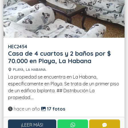
HEC2454
Casa de 4 cuartos y 2 baños por $
70.000 en Playa, La Habana
PLAYA, LA HABANA.
La propiedad se encuentra en La Habana,
específicamente en Playa. Se trata de un primer piso
de un edificio biplanta. ## Distribución La
propiedad....
Actualizado:
hace un año
17 fotos
CONTACTAR POR WHATS
CONTACT
¡LEER MÁS!