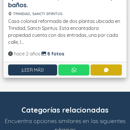
baños.
TRINIDAD, SANCTI SPIRITUS.
Casa colonial reformada de dos plantas ubicada en
Trinidad, Sancti Spiritus. Esta encantadora
propiedad cuenta con dos entradas, una por cada
calle, l....
Actualizado:
hace 2 años
8 fotos
CONTACTAR POR WHATS
CONTACT
¡LEER MÁS!
Categorías relacionadas
Encuentra opciones similares en las siguientes
páginas