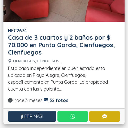
HEC2674
Casa de 3 cuartos y 2 baños por $
70.000 en Punta Gorda, Cienfuegos,
Cienfuegos
CIENFUEGOS, CIENFUEGOS.
Esta casa independiente en buen estado está
ubicada en Playa Alegre, Cienfuegos,
específicamente en Punta Gorda. La propiedad
cuenta con las siguiente....
Actualizado:
hace 3 meses
32 fotos
CONTACTAR POR WHATS
CONTACT
¡LEER MÁS!