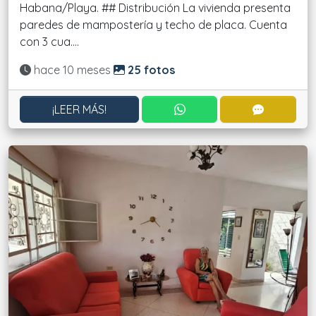
Habana/Playa. ## Distribución La vivienda presenta
paredes de mampostería y techo de placa. Cuenta
con 3 cua....
Actualizado:
hace 10 meses
25 fotos
CONTACTAR POR WHATS
CONTACT
¡LEER MÁS!