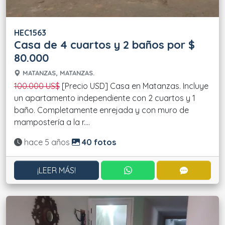
HEC1563
Casa de 4 cuartos y 2 baños por $
80.000
MATANZAS, MATANZAS.
100.000 US$
[Precio USD] Casa en Matanzas. Incluye
un apartamento independiente con 2 cuartos y 1
baño. Completamente enrejada y con muro de
mampostería a la r....
Actualizado:
hace 5 años
40 fotos
CONTACTAR POR WHATS
CONTACT
¡LEER MÁS!