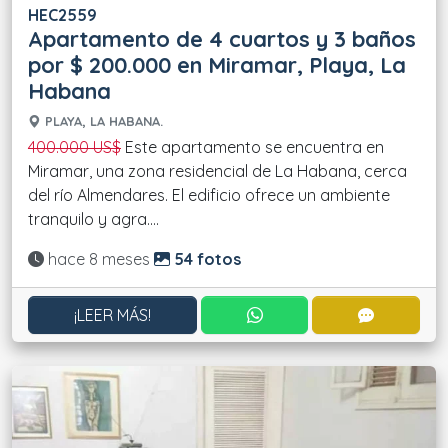
HEC2559
Apartamento de 4 cuartos y 3 baños
por $ 200.000 en Miramar, Playa, La
Habana
PLAYA, LA HABANA.
400.000 US$
Este apartamento se encuentra en
Miramar, una zona residencial de La Habana, cerca
del río Almendares. El edificio ofrece un ambiente
tranquilo y agra....
Actualizado:
hace 8 meses
54 fotos
CONTACTAR POR WHATS
CONTACT
¡LEER MÁS!