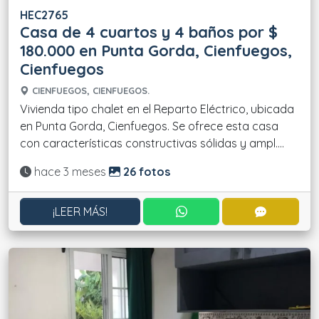
HEC2765
Casa de 4 cuartos y 4 baños por $
180.000 en Punta Gorda, Cienfuegos,
Cienfuegos
CIENFUEGOS, CIENFUEGOS.
Vivienda tipo chalet en el Reparto Eléctrico, ubicada
en Punta Gorda, Cienfuegos. Se ofrece esta casa
con características constructivas sólidas y ampl....
Actualizado:
hace 3 meses
26 fotos
CONTACTAR POR WHATS
CONTACT
¡LEER MÁS!