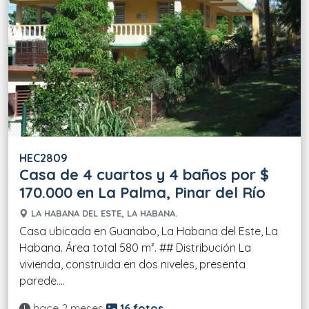
HEC2809
Casa de 4 cuartos y 4 baños por $
170.000 en La Palma, Pinar del Río
LA HABANA DEL ESTE, LA HABANA.
Casa ubicada en Guanabo, La Habana del Este, La
Habana. Área total 580 m². ## Distribución La
vivienda, construida en dos niveles, presenta
parede....
Actualizado:
hace 2 meses
16 fotos