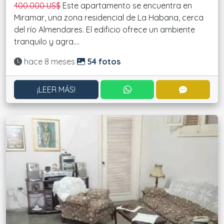
400.000 US$
Este apartamento se encuentra en
Miramar, una zona residencial de La Habana, cerca
del río Almendares. El edificio ofrece un ambiente
tranquilo y agra....
Actualizado:
hace 8 meses
54 fotos
CONTACTAR POR WHATS
CONTACT
¡LEER MÁS!