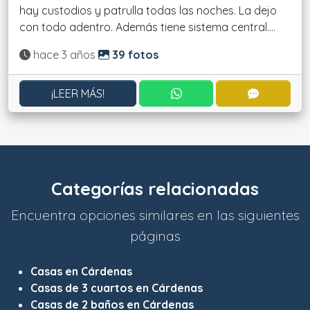
hay custodios y patrulla todas las noches. La dejo
con todo adentro. Además tiene sistema central....
Actualizado:
hace 3 años
39 fotos
CONTACTAR POR WHATS
CONTACT
¡LEER MÁS!
Categorías relacionadas
Encuentra opciones similares en las siguientes
páginas
Casas en Cárdenas
Casas de 3 cuartos en Cárdenas
Casas de 2 baños en Cárdenas