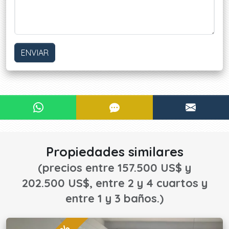
ENVIAR
¿Le interesa?
CONTACTAR POR WHATSAPP
CONTACTAR POR SMS
CONTA
¡CONTACTE AHORA!
Propiedades similares
(precios entre 157.500 US$ y
202.500 US$, entre 2 y 4 cuartos y
entre 1 y 3 baños.)