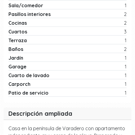
Sala/comedor
1
Pasillos interiores
2
Cocinas
2
Cuartos
3
Terraza
1
Baños
2
Jardín
1
Garage
1
Cuarto de lavado
1
Carporch
1
Patio de servicio
1
Descripción ampliada
Casa en la península de Varadero con apartamento