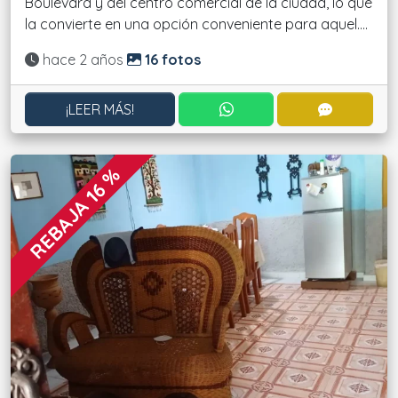
Boulevard y del centro comercial de la ciudad, lo que
la convierte en una opción conveniente para aquel....
Actualizado:
hace 2 años
16 fotos
CONTACTAR POR WHATS
CONTACT
¡LEER MÁS!
REBAJA 16 %