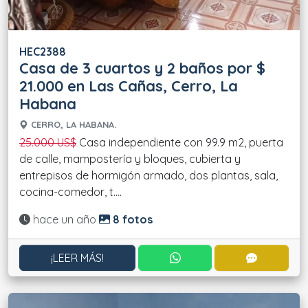
HEC2388
Casa de 3 cuartos y 2 baños por $
21.000 en Las Cañas, Cerro, La
Habana
CERRO, LA HABANA.
25.000 US$
Casa independiente con 99.9 m2, puerta
de calle, mampostería y bloques, cubierta y
entrepisos de hormigón armado, dos plantas, sala,
cocina-comedor, t....
Actualizado:
hace un año
8 fotos
CONTACTAR POR WHATS
CONTACT
¡LEER MÁS!