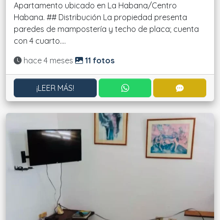
Apartamento ubicado en La Habana/Centro
Habana. ## Distribución La propiedad presenta
paredes de mampostería y techo de placa; cuenta
con 4 cuarto....
Actualizado:
hace 4 meses
11 fotos
CONTACTAR POR WHATS
CONTACT
¡LEER MÁS!