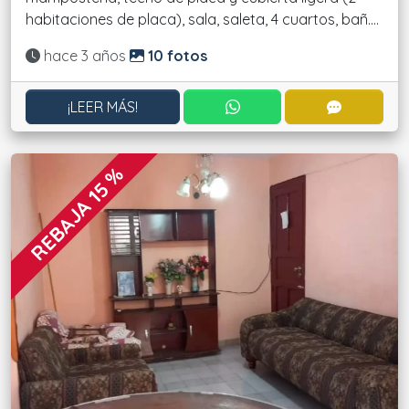
habitaciones de placa), sala, saleta, 4 cuartos, bañ....
Actualizado:
hace 3 años
10 fotos
CONTACTAR POR WHATS
CONTACT
¡LEER MÁS!
REBAJA 15 %