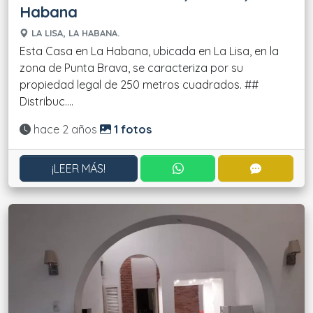
Habana
LA LISA, LA HABANA.
Esta Casa en La Habana, ubicada en La Lisa, en la
zona de Punta Brava, se caracteriza por su
propiedad legal de 250 metros cuadrados. ##
Distribuc....
Actualizado:
hace 2 años
1 fotos
CONTACTAR POR WHATS
CONTACT
¡LEER MÁS!