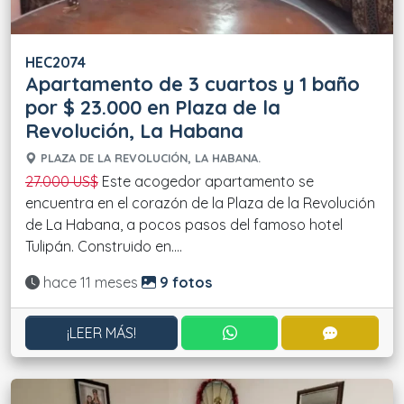
HEC2074
Apartamento de 3 cuartos y 1 baño
por $ 23.000 en Plaza de la
Revolución, La Habana
PLAZA DE LA REVOLUCIÓN, LA HABANA.
27.000 US$
Este acogedor apartamento se
encuentra en el corazón de la Plaza de la Revolución
de La Habana, a pocos pasos del famoso hotel
Tulipán. Construido en....
Actualizado:
hace 11 meses
9 fotos
CONTACTAR POR WHATS
CONTACT
¡LEER MÁS!