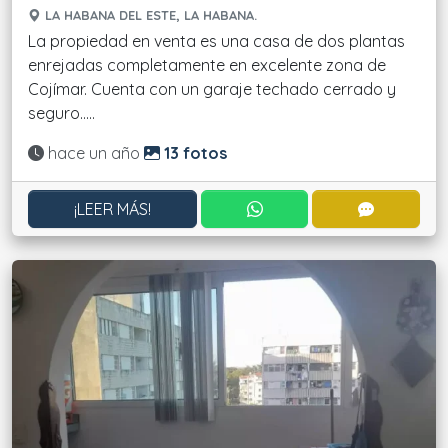
LA HABANA DEL ESTE, LA HABANA.
La propiedad en venta es una casa de dos plantas
enrejadas completamente en excelente zona de
Cojímar. Cuenta con un garaje techado cerrado y
seguro.....
Actualizado:
hace un año
13 fotos
CONTACTAR POR WHATS
CONTACT
¡LEER MÁS!