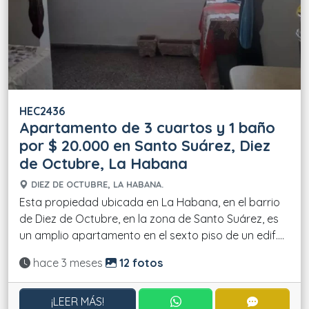
HEC2436
Apartamento de 3 cuartos y 1 baño
por $ 20.000 en Santo Suárez, Diez
de Octubre, La Habana
DIEZ DE OCTUBRE, LA HABANA.
Esta propiedad ubicada en La Habana, en el barrio
de Diez de Octubre, en la zona de Santo Suárez, es
un amplio apartamento en el sexto piso de un edif....
Actualizado:
hace 3 meses
12 fotos
CONTACTAR POR WHATS
CONTACT
¡LEER MÁS!