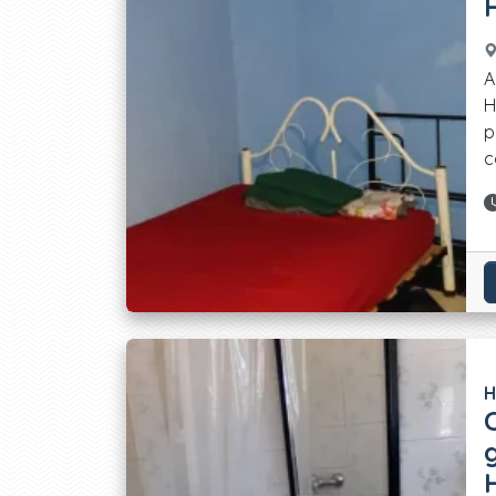
A
H
p
c
H