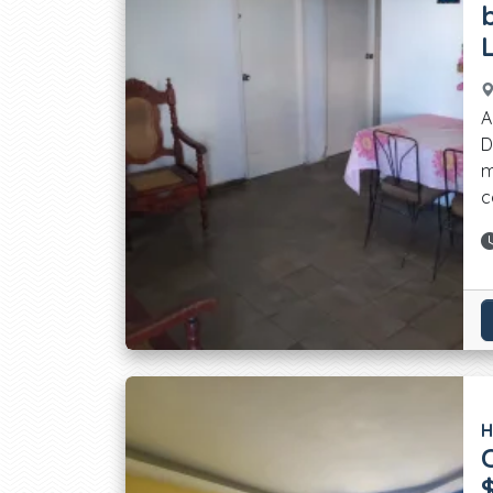
A
D
m
co
H