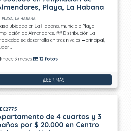
Almendares, Playa, La Habana
PLAYA, LA HABANA.
asa ubicada en La Habana, municipio Playa,
mpliación de Almendares. ## Distribución La
ropiedad se desarrolla en tres niveles —principal,
uper....
Actualizado:
hace 3 meses
12 fotos
¡LEER MÁS!
EC2775
Apartamento de 4 cuartos y 3
baños por $ 20.000 en Centro