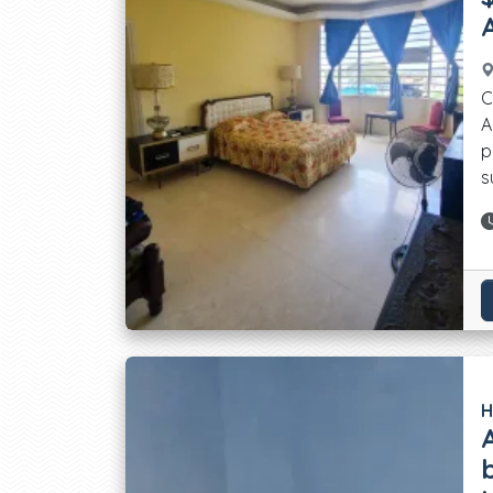
C
A
p
s
H