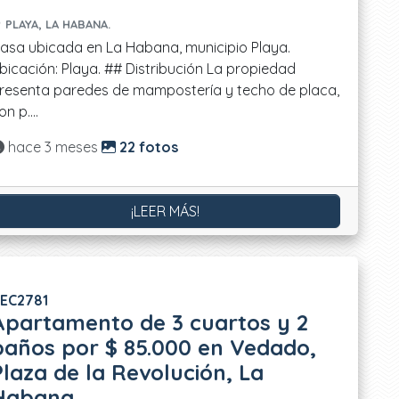
PLAYA, LA HABANA.
asa ubicada en La Habana, municipio Playa.
bicación: Playa. ## Distribución La propiedad
resenta paredes de mampostería y techo de placa,
on p....
Actualizado:
hace 3 meses
22 fotos
¡LEER MÁS!
EC2781
Apartamento de 3 cuartos y 2
baños por $ 85.000 en Vedado,
Plaza de la Revolución, La
Habana