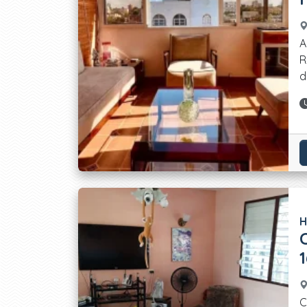
A
R
d
H
C