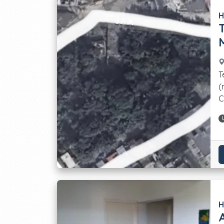
H
T
(
C
H