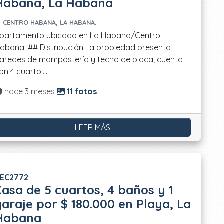
Habana, La Habana
CENTRO HABANA, LA HABANA.
partamento ubicado en La Habana/Centro
abana. ## Distribución La propiedad presenta
aredes de mampostería y techo de placa; cuenta
on 4 cuarto....
Actualizado:
hace 3 meses
11 fotos
¡LEER MÁS!
EC2772
Casa de 5 cuartos, 4 baños y 1
garaje por $ 180.000 en Playa, La
Habana