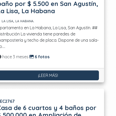
baño por $ 5.500 en San Agustín,
La Lisa, La Habana
LA LISA, LA HABANA.
partamento en La Habana, La Lisa, San Agustín. ##
istribución La vivienda tiene paredes de
ampostería y techo de placa. Dispone de una sala-
....
Actualizado:
hace 3 meses
6 fotos
¡LEER MÁS!
EC2767
Casa de 6 cuartos y 4 baños por
$ 500.000 en Ampliación de