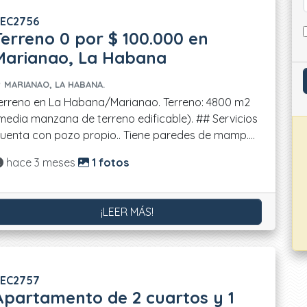
EC2756
Terreno 0 por $ 100.000 en
Marianao, La Habana
MARIANAO, LA HABANA.
erreno en La Habana/Marianao. Terreno: 4800 m2
media manzana de terreno edificable). ## Servicios
uenta con pozo propio.. Tiene paredes de mamp....
Actualizado:
hace 3 meses
1 fotos
¡LEER MÁS!
EC2757
Apartamento de 2 cuartos y 1