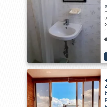
C
U
p
c
H