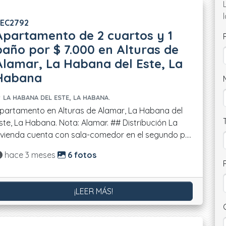
EC2792
Apartamento de 2 cuartos y 1
baño por $ 7.000 en Alturas de
Alamar, La Habana del Este, La
Habana
LA HABANA DEL ESTE, LA HABANA.
partamento en Alturas de Alamar, La Habana del
ste, La Habana. Nota: Alamar. ## Distribución La
ivienda cuenta con sala-comedor en el segundo p....
Actualizado:
hace 3 meses
6 fotos
¡LEER MÁS!