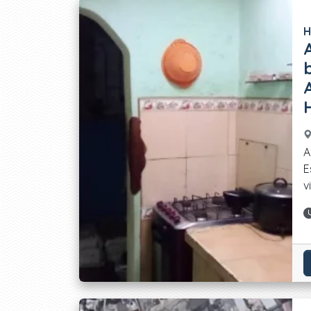
Ofertas disponibles
H
A
E
v