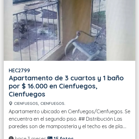
HEC2799
Apartamento de 3 cuartos y 1 baño
por $ 16.000 en Cienfuegos,
Cienfuegos
CIENFUEGOS, CIENFUEGOS.
Apartamento ubicado en Cienfuegos/Cienfuegos. Se
encuentra en el segundo piso. ## Distribución Las
paredes son de mampostería y el techo es de pla....
Actualizado:
hace 3 meses
15 fotos