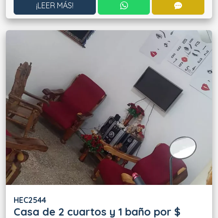
CONTACTAR POR WHATS
CONTACT
¡LEER MÁS!
HEC2544
Casa de 2 cuartos y 1 baño por $