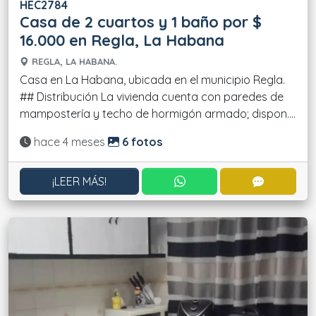
HEC2784
Casa de 2 cuartos y 1 baño por $
16.000 en Regla, La Habana
REGLA, LA HABANA.
Casa en La Habana, ubicada en el municipio Regla.
## Distribución La vivienda cuenta con paredes de
mampostería y techo de hormigón armado; dispon....
Actualizado:
hace 4 meses
6 fotos
CONTACTAR POR WHATS
CONTACT
¡LEER MÁS!