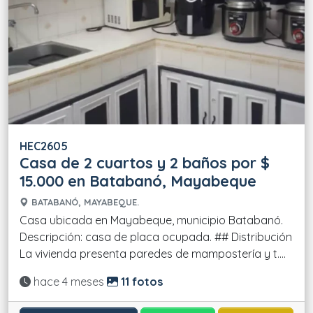
HEC2605
Casa de 2 cuartos y 2 baños por $
15.000 en Batabanó, Mayabeque
BATABANÓ, MAYABEQUE.
Casa ubicada en Mayabeque, municipio Batabanó.
Descripción: casa de placa ocupada. ## Distribución
La vivienda presenta paredes de mampostería y t....
Actualizado:
hace 4 meses
11 fotos