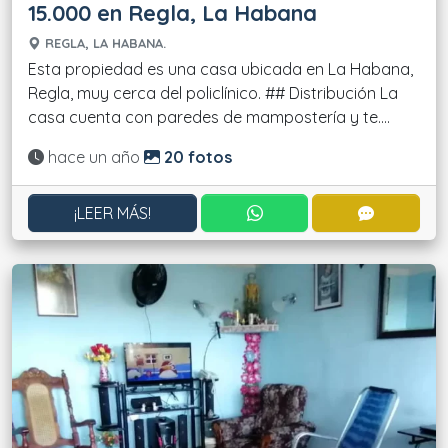
15.000 en Regla, La Habana
REGLA, LA HABANA.
Esta propiedad es una casa ubicada en La Habana,
Regla, muy cerca del policlínico. ## Distribución La
casa cuenta con paredes de mampostería y te....
Actualizado:
hace un año
20 fotos
CONTACTAR POR WHATS
CONTACT
¡LEER MÁS!