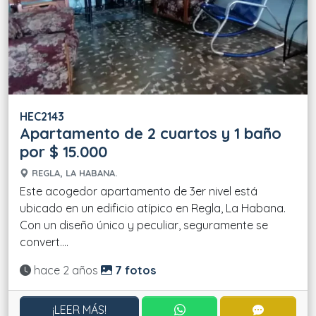
HEC2143
Apartamento de 2 cuartos y 1 baño
por $ 15.000
REGLA, LA HABANA.
Este acogedor apartamento de 3er nivel está
ubicado en un edificio atípico en Regla, La Habana.
Con un diseño único y peculiar, seguramente se
convert....
Actualizado:
hace 2 años
7 fotos
CONTACTAR POR WHATS
CONTACT
¡LEER MÁS!