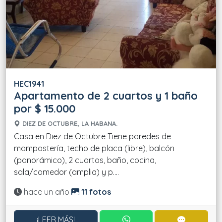
HEC1941
Apartamento de 2 cuartos y 1 baño
por $ 15.000
DIEZ DE OCTUBRE, LA HABANA.
Casa en Diez de Octubre Tiene paredes de
mampostería, techo de placa (libre), balcón
(panorámico), 2 cuartos, baño, cocina,
sala/comedor (amplia) y p....
Actualizado:
hace un año
11 fotos
CONTACTAR POR WHATS
CONTACT
¡LEER MÁS!