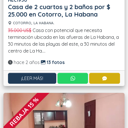
HEC1950
Casa de 2 cuartos y 2 baños por $
25.000 en Cotorro, La Habana
COTORRO, LA HABANA.
35.000 US$
Casa con potencial que necesita
terminación ubicada en las afueras de La Habana, a
30 minutos de las playas del este, a 30 minutos del
centro de La Ha....
Actualizado:
hace 2 años
13 fotos
CONTACTAR POR WHATS
CONTACT
¡LEER MÁS!
REBAJA 15 %