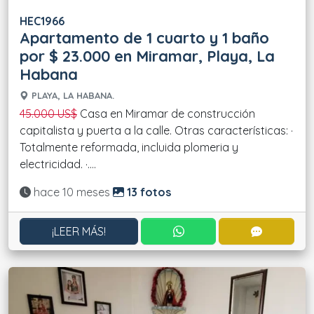
HEC1966
Apartamento de 1 cuarto y 1 baño
por $ 23.000 en Miramar, Playa, La
Habana
PLAYA, LA HABANA.
45.000 US$
Casa en Miramar de construcción
capitalista y puerta a la calle. Otras características: ·
Totalmente reformada, incluida plomeria y
electricidad. ·....
Actualizado:
hace 10 meses
13 fotos
CONTACTAR POR WHATS
CONTACT
¡LEER MÁS!