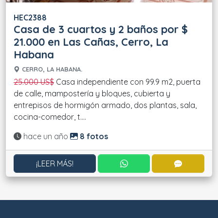
HEC2388
Casa de 3 cuartos y 2 baños por $
21.000 en Las Cañas, Cerro, La
Habana
CERRO, LA HABANA.
25.000 US$
Casa independiente con 99.9 m2, puerta
de calle, mampostería y bloques, cubierta y
entrepisos de hormigón armado, dos plantas, sala,
cocina-comedor, t....
Actualizado:
hace un año
8 fotos
CONTACTAR POR WHATS
CONTACT
¡LEER MÁS!