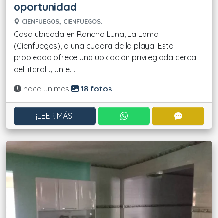
oportunidad
CIENFUEGOS, CIENFUEGOS.
Casa ubicada en Rancho Luna, La Loma
(Cienfuegos), a una cuadra de la playa. Esta
propiedad ofrece una ubicación privilegiada cerca
del litoral y un e....
Actualizado:
hace un mes
18 fotos
CONTACTAR POR WHATS
CONTACT
¡LEER MÁS!