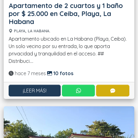
Apartamento de 2 cuartos y 1 baño
por $ 25.000 en Ceiba, Playa, La
Habana
PLAYA, LA HABANA.
Apartamento ubicado en La Habana (Playa, Ceiba).
Un solo vecino por su entrada, lo que aporta
privacidad y tranquilidad en el acceso. ##
Distribuci....
Actualizado:
hace 7 meses
10 fotos
CONTACTAR POR WHATS
CONTACT
¡LEER MÁS!