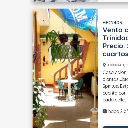
HEC2303
Venta 
Trinidad
Precio:
cuartos
TRINIDAD, S
Casa coloni
plantas ubic
Spiritus. E
cuenta con 
cada calle, l..
Actualiza
hace 2 a