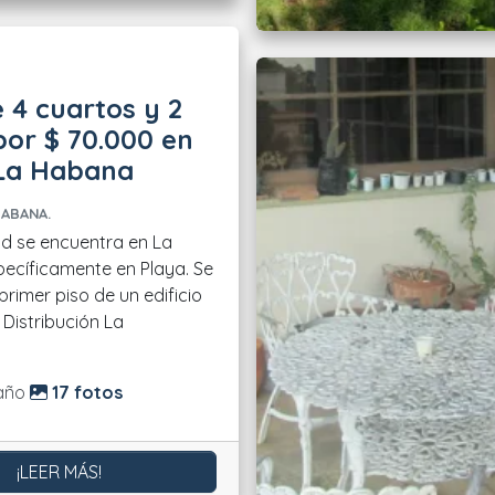
 4 cuartos y 2
or $ 70.000 en
 La Habana
HABANA.
d se encuentra en La
ecíficamente en Playa. Se
primer piso de un edificio
.
do:
año
17 fotos
¡LEER MÁS!