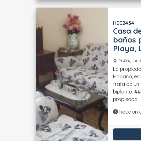
HEC2454
Casa de
baños p
Playa,
PLAYA, LA 
La propieda
Habana, esp
trata de un 
biplanta. ## Distribución La
propiedad...
Actualiza
hace un 