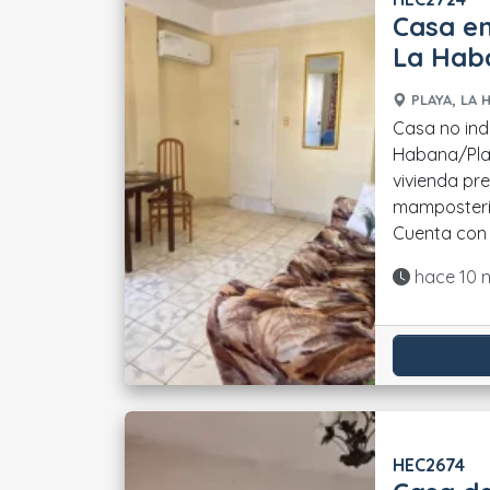
Casa en
La Hab
PLAYA, LA 
Casa no ind
Habana/Playa. ## Distrib
vivienda pr
mampostería
Cuenta con 3
Actualiza
hace 10 
HEC2674