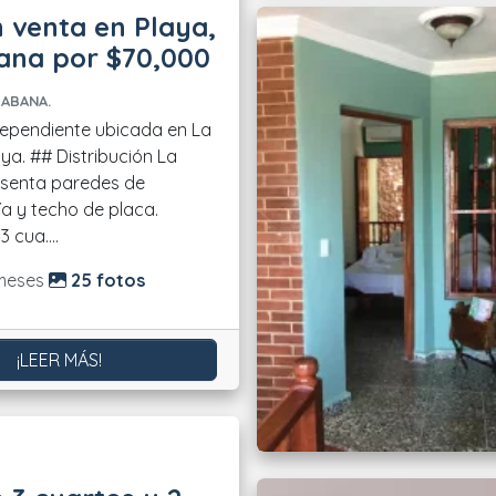
 venta en Playa,
ana por $70,000
HABANA.
ependiente ubicada en La
ución La
esenta paredes de
 y techo de placa.
 cua....
do:
meses
25 fotos
¡LEER MÁS!