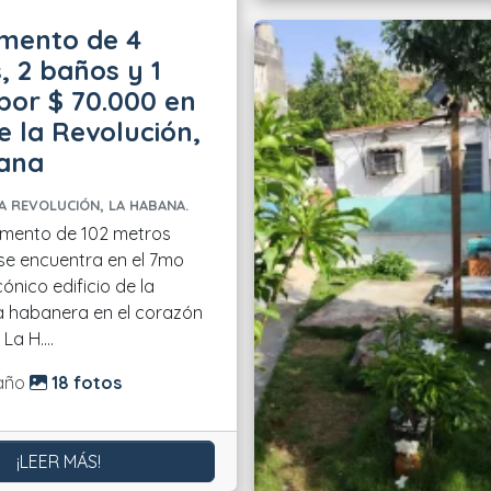
mento de 4
, 2 baños y 1
por $ 70.000 en
e la Revolución,
ana
A REVOLUCIÓN, LA HABANA.
amento de 102 metros
e encuentra en el 7mo
cónico edificio de la
a habanera en el corazón
La H....
do:
año
18 fotos
¡LEER MÁS!