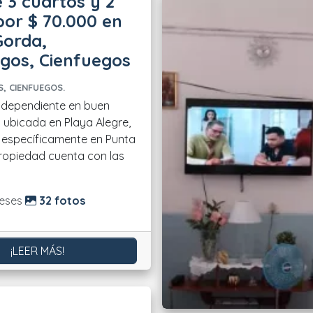
 3 cuartos y 2
or $ 70.000 en
Gorda,
gos, Cienfuegos
, CIENFUEGOS.
ndependiente en buen
 ubicada en Playa Alegre,
 específicamente en Punta
ropiedad cuenta con las
do:
eses
32 fotos
¡LEER MÁS!