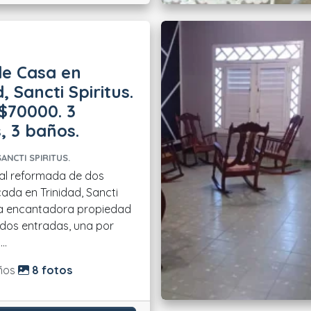
de Casa en
, Sancti Spiritus.
 $70000. 3
, 3 baños.
ANCTI SPIRITUS.
al reformada de dos
ada en Trinidad, Sancti
sta encantadora propiedad
dos entradas, una por
..
do:
ños
8 fotos