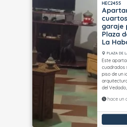
HEC2455
Aparta
cuartos
garaje 
Plaza d
La Hab
PLAZA DE L
Este apart
cuadrados s
piso de un i
arquitectur
del Vedado, 
Actualiza
hace un 