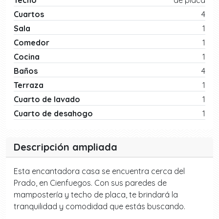
Techo
de placa
Cuartos
4
Sala
1
Comedor
1
Cocina
1
Baños
4
Terraza
1
Cuarto de lavado
1
Cuarto de desahogo
1
Descripción ampliada
Esta encantadora casa se encuentra cerca del
Prado, en Cienfuegos. Con sus paredes de
mampostería y techo de placa, te brindará la
tranquilidad y comodidad que estás buscando.