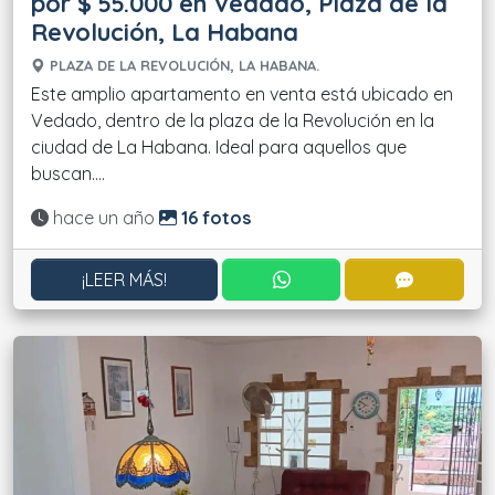
por $ 55.000 en Vedado, Plaza de la
Revolución, La Habana
PLAZA DE LA REVOLUCIÓN, LA HABANA.
Este amplio apartamento en venta está ubicado en
Vedado, dentro de la plaza de la Revolución en la
ciudad de La Habana. Ideal para aquellos que
buscan....
Actualizado:
hace un año
16 fotos
CONTACTAR POR WHATS
CONTACT
¡LEER MÁS!