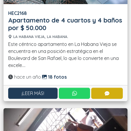
HEC2168
Apartamento de 4 cuartos y 4 baños
por $ 50.000
LA HABANA VIEJA, LA HABANA.
Este céntrico apartamento en La Habana Vieja se
encuentra en una posición estratégica en el
Boulevard de San Rafael, lo que lo convierte en una
excele....
Actualizado:
hace un año
18 fotos
CONTACTAR POR WHATS
CONTACT
¡LEER MÁS!