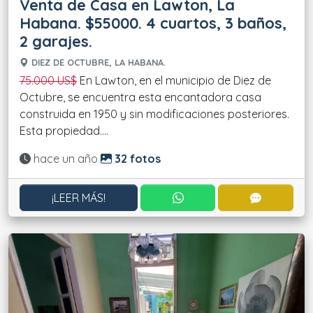
Venta de Casa en Lawton, La
Habana. $55000. 4 cuartos, 3 baños,
2 garajes.
DIEZ DE OCTUBRE, LA HABANA.
75.000 US$
En Lawton, en el municipio de Diez de
Octubre, se encuentra esta encantadora casa
construida en 1950 y sin modificaciones posteriores.
Esta propiedad....
Actualizado:
hace un año
32 fotos
CONTACTAR POR WHATS
CONTACT
¡LEER MÁS!