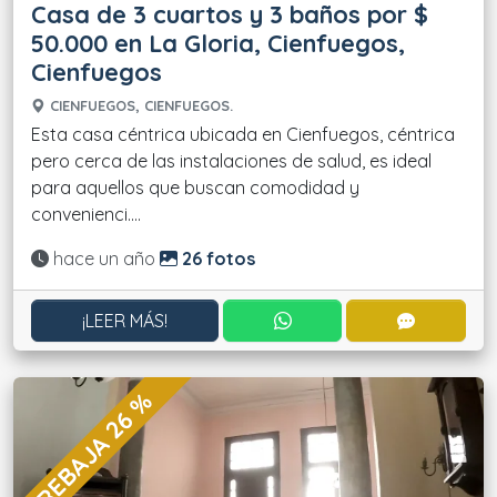
Casa de 3 cuartos y 3 baños por $
50.000 en La Gloria, Cienfuegos,
Cienfuegos
CIENFUEGOS, CIENFUEGOS.
Esta casa céntrica ubicada en Cienfuegos, céntrica
pero cerca de las instalaciones de salud, es ideal
para aquellos que buscan comodidad y
convenienci....
Actualizado:
hace un año
26 fotos
CONTACTAR POR WHATS
CONTACT
¡LEER MÁS!
REBAJA 26 %