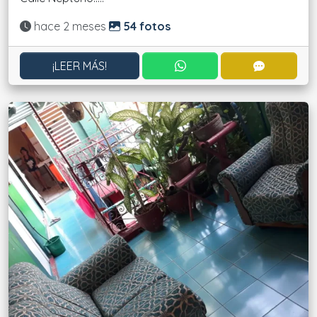
Actualizado:
hace 2 meses
54 fotos
CONTACTAR POR WHATS
CONTACT
¡LEER MÁS!