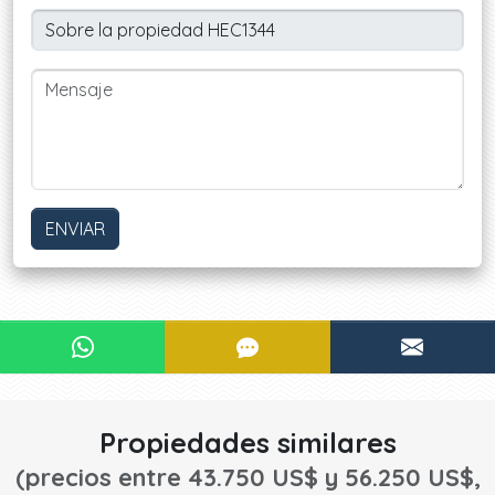
ENVIAR
¿Le interesa?
CONTACTAR POR WHATSAPP
CONTACTAR POR SMS
CONTA
¡CONTACTE AHORA!
Propiedades similares
(precios entre 43.750 US$ y 56.250 US$,