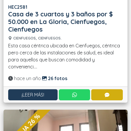
HEC2581
Casa de 3 cuartos y 3 baños por $
50.000 en La Gloria, Cienfuegos,
Cienfuegos
CIENFUEGOS, CIENFUEGOS.
Esta casa céntrica ubicada en Cienfuegos, céntrica
pero cerca de las instalaciones de salud, es ideal
para aquellos que buscan comodidad y
convenienci....
Actualizado:
hace un año
26 fotos
CONTACTAR POR WHATS
CONTACT
¡LEER MÁS!
REBAJA 26 %