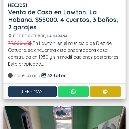
HEC2051
Venta de Casa en Lawton, La
Habana. $55000. 4 cuartos, 3 baños,
2 garajes.
DIEZ DE OCTUBRE, LA HABANA.
75.000 US$
En Lawton, en el municipio de Diez de
Octubre, se encuentra esta encantadora casa
construida en 1950 y sin modificaciones posteriores.
Esta propiedad....
Actualizado:
hace un año
32 fotos
CONTACTAR POR WHATS
CONTACT
¡LEER MÁS!