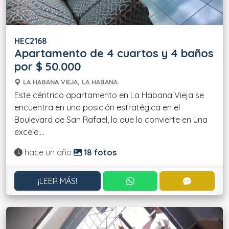
HEC2168
Apartamento de 4 cuartos y 4 baños
por $ 50.000
LA HABANA VIEJA, LA HABANA.
Este céntrico apartamento en La Habana Vieja se
encuentra en una posición estratégica en el
Boulevard de San Rafael, lo que lo convierte en una
excele....
Actualizado:
hace un año
18 fotos
CONTACTAR POR WHATS
CONTACT
¡LEER MÁS!