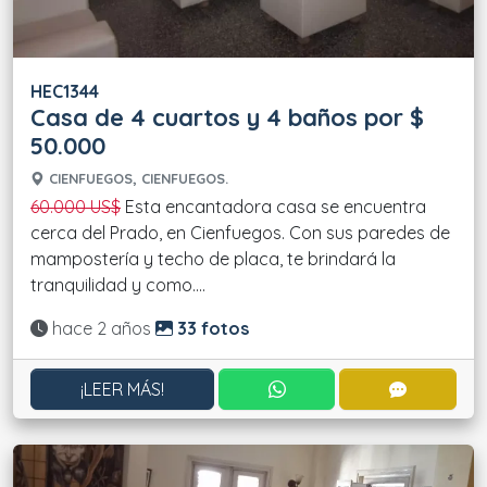
HEC1344
Casa de 4 cuartos y 4 baños por $
50.000
CIENFUEGOS, CIENFUEGOS.
60.000 US$
Esta encantadora casa se encuentra
cerca del Prado, en Cienfuegos. Con sus paredes de
mampostería y techo de placa, te brindará la
tranquilidad y como....
Actualizado:
hace 2 años
33 fotos
CONTACTAR POR WHATS
CONTACT
¡LEER MÁS!