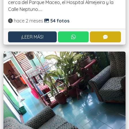
cerca del Parque Maceo, el Hospital Almejeira y la
Calle Neptuno.....
Actualizado:
hace 2 meses
54 fotos
CONTACTAR POR WHATS
CONTACT
¡LEER MÁS!