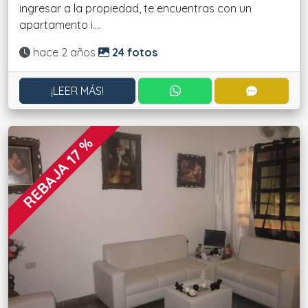
ingresar a la propiedad, te encuentras con un
apartamento i....
Actualizado:
hace 2 años
24 fotos
CONTACTAR POR WHATS
CONTACT
¡LEER MÁS!
REBAJA 17 %