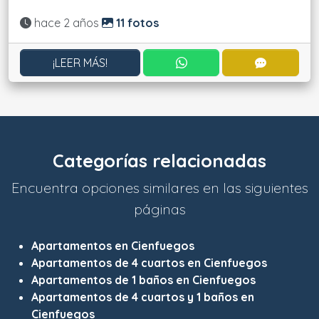
Actualizado:
hace 2 años
11 fotos
CONTACTAR POR WHATS
CONTACT
¡LEER MÁS!
Categorías relacionadas
Encuentra opciones similares en las siguientes
páginas
Apartamentos en Cienfuegos
Apartamentos de 4 cuartos en Cienfuegos
Apartamentos de 1 baños en Cienfuegos
Apartamentos de 4 cuartos y 1 baños en
Cienfuegos