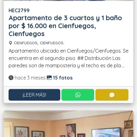
HEC2799
Apartamento de 3 cuartos y 1 baño
por $ 16.000 en Cienfuegos,
Cienfuegos
CIENFUEGOS, CIENFUEGOS.
Apartamento ubicado en Cienfuegos/Cienfuegos. Se
encuentra en el segundo piso. ## Distribución Las
paredes son de mampostería y el techo es de pla....
Actualizado:
hace 3 meses
15 fotos
CONTACTAR POR WHATS
CONTACT
¡LEER MÁS!