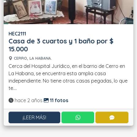
HEC2111
Casa de 3 cuartos y 1 baño por $
15.000
CERRO, LA HABANA.
Cerca del Hospital Jurídico, en el barrio de Cerro en
La Habana, se encuentra esta amplia casa
independiente. No tiene otras casas pegadas, lo que
te....
Actualizado:
hace 2 años
11 fotos
CONTACTAR POR WHATS
CONTACT
¡LEER MÁS!