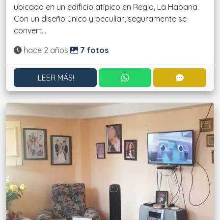
ubicado en un edificio atípico en Regla, La Habana.
Con un diseño único y peculiar, seguramente se
convert....
Actualizado:
hace 2 años
7 fotos
CONTACTAR POR WHATS
CONTACT
¡LEER MÁS!