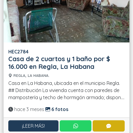
HEC2784
Casa de 2 cuartos y 1 baño por $
16.000 en Regla, La Habana
REGLA, LA HABANA.
Casa en La Habana, ubicada en el municipio Regla.
## Distribución La vivienda cuenta con paredes de
mampostería y techo de hormigón armado; dispon....
Actualizado:
hace 3 meses
6 fotos
CONTACTAR POR WHATS
CONTACT
¡LEER MÁS!