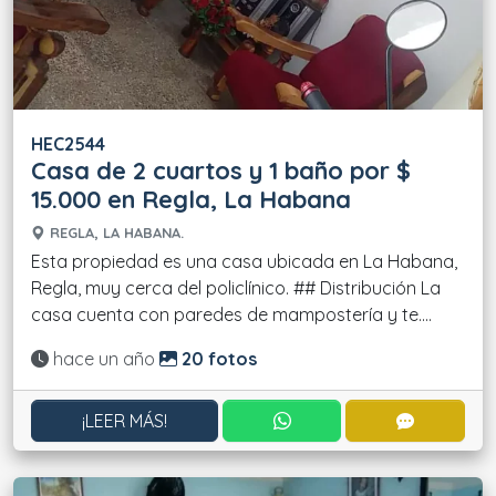
HEC2544
Casa de 2 cuartos y 1 baño por $
15.000 en Regla, La Habana
REGLA, LA HABANA.
Esta propiedad es una casa ubicada en La Habana,
Regla, muy cerca del policlínico. ## Distribución La
casa cuenta con paredes de mampostería y te....
Actualizado:
hace un año
20 fotos
CONTACTAR POR WHATS
CONTACT
¡LEER MÁS!