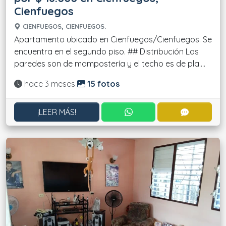
Cienfuegos
CIENFUEGOS, CIENFUEGOS.
Apartamento ubicado en Cienfuegos/Cienfuegos. Se
encuentra en el segundo piso. ## Distribución Las
paredes son de mampostería y el techo es de pla....
Actualizado:
hace 3 meses
15 fotos
CONTACTAR POR WHATS
CONTACT
¡LEER MÁS!