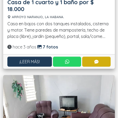
Casa de 1 cuarto y 1 baño por $
18.000
ARROYO NARANJO, LA HABANA.
Casa en bajos con dos tanques instalados, cisterna
y motor. Tiene paredes de mampostería, techo de
placa (libre), jardín (pequeño), portal, sala/come....
Actualizado:
hace 3 años
7 fotos
CONTACTAR POR WHATS
CONTACT
¡LEER MÁS!