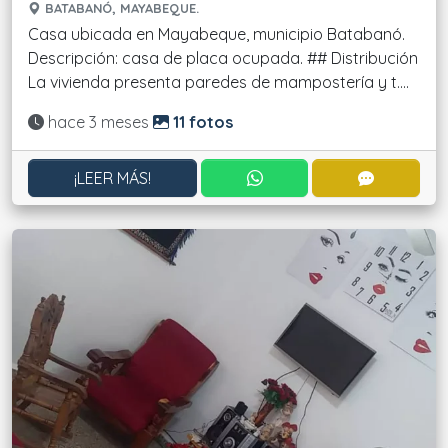
BATABANÓ, MAYABEQUE.
Casa ubicada en Mayabeque, municipio Batabanó.
Descripción: casa de placa ocupada. ## Distribución
La vivienda presenta paredes de mampostería y t....
Actualizado:
hace 3 meses
11 fotos
CONTACTAR POR WHATS
CONTACT
¡LEER MÁS!