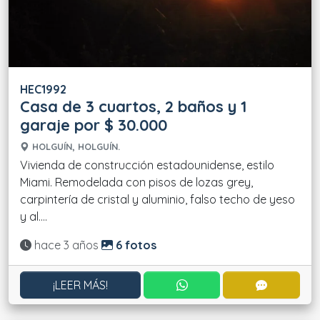
HEC1992
Casa de 3 cuartos, 2 baños y 1
garaje por $ 30.000
HOLGUÍN, HOLGUÍN.
Vivienda de construcción estadounidense, estilo
Miami. Remodelada con pisos de lozas grey,
carpintería de cristal y aluminio, falso techo de yeso
y al....
Actualizado:
hace 3 años
6 fotos
CONTACTAR POR WHATS
CONTACT
¡LEER MÁS!