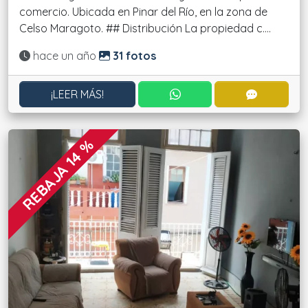
comercio. Ubicada en Pinar del Río, en la zona de
Celso Maragoto. ## Distribución La propiedad c....
Actualizado:
hace un año
31 fotos
CONTACTAR POR WHATS
CONTACT
¡LEER MÁS!
REBAJA 14 %