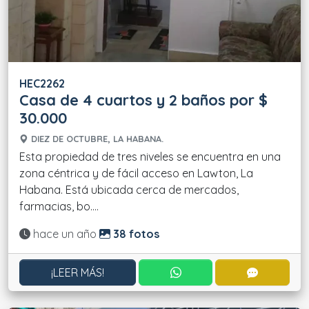
HEC2262
Casa de 4 cuartos y 2 baños por $
30.000
DIEZ DE OCTUBRE, LA HABANA.
Esta propiedad de tres niveles se encuentra en una
zona céntrica y de fácil acceso en Lawton, La
Habana. Está ubicada cerca de mercados,
farmacias, bo....
Actualizado:
hace un año
38 fotos
CONTACTAR POR WHATS
CONTACT
¡LEER MÁS!