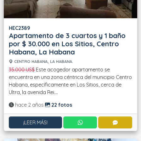
HEC2389
Apartamento de 3 cuartos y 1 baño
por $ 30.000 en Los Sitios, Centro
Habana, La Habana
CENTRO HABANA, LA HABANA.
35.000 US$
Este acogedor apartamento se
encuentra en una zona céntrica del municipio Centro
Habana, específicamente en Los Sitios, cerca de
Ultra, la avenida Rei....
Actualizado:
hace 2 años
22 fotos
CONTACTAR POR WHATS
CONTACT
¡LEER MÁS!