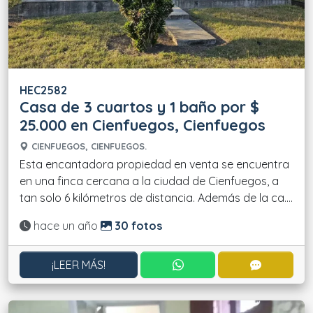
HEC2582
Casa de 3 cuartos y 1 baño por $
25.000 en Cienfuegos, Cienfuegos
CIENFUEGOS, CIENFUEGOS.
Esta encantadora propiedad en venta se encuentra
en una finca cercana a la ciudad de Cienfuegos, a
tan solo 6 kilómetros de distancia. Además de la ca....
Actualizado:
hace un año
30 fotos
CONTACTAR POR WHATS
CONTACT
¡LEER MÁS!