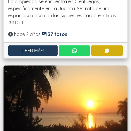
La propiedad se encuentra en Cienfuegos,
específicamente en La Juanita. Se trata de una
espaciosa casa con las siguientes características:
## Distr....
Actualizado:
hace 2 años
37 fotos
CONTACTAR POR WHATS
CONTACT
¡LEER MÁS!