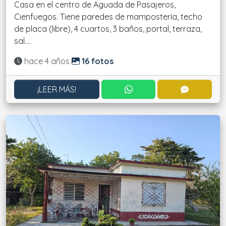
Casa en el centro de Aguada de Pasajeros,
Cienfuegos. Tiene paredes de mampostería, techo
de placa (libre), 4 cuartos, 3 baños, portal, terraza,
sal....
Actualizado:
hace 4 años
16 fotos
CONTACTAR POR WHATS
CONTACT
¡LEER MÁS!