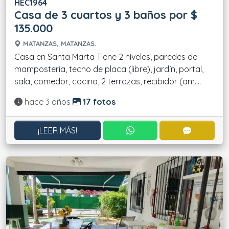
HEC1964
Casa de 3 cuartos y 3 baños por $
135.000
MATANZAS, MATANZAS.
Casa en Santa Marta Tiene 2 niveles, paredes de
mampostería, techo de placa (libre), jardín, portal,
sala, comedor, cocina, 2 terrazas, recibidor (am....
Actualizado:
hace 3 años
17 fotos
CONTACTAR POR WHATS
CONTACT
¡LEER MÁS!