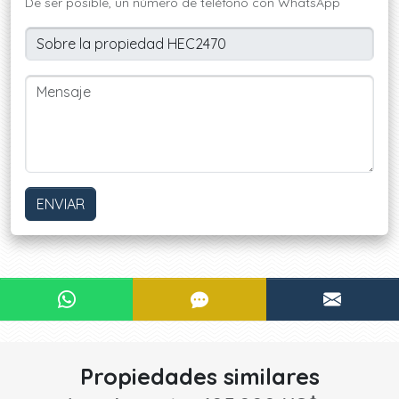
De ser posible, un número de teléfono con WhatsApp
ENVIAR
¿Le interesa?
CONTACTAR POR WHATSAPP
CONTACTAR POR SMS
CONTA
¡CONTACTE AHORA!
Propiedades similares