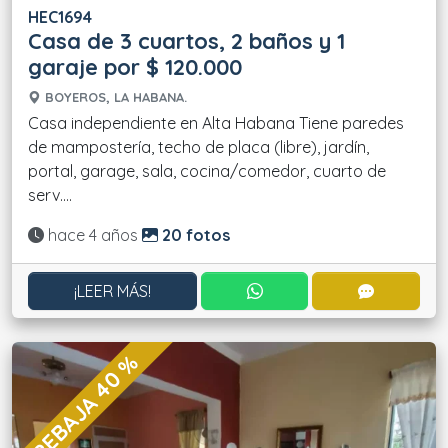
HEC1694
Casa de 3 cuartos, 2 baños y 1
garaje por $ 120.000
BOYEROS, LA HABANA.
Casa independiente en Alta Habana Tiene paredes
de mampostería, techo de placa (libre), jardín,
portal, garage, sala, cocina/comedor, cuarto de
serv....
Actualizado:
hace 4 años
20 fotos
CONTACTAR POR WHATS
CONTACT
¡LEER MÁS!
REBAJA 40 %