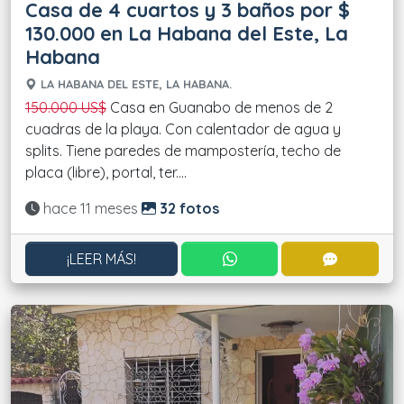
Casa de 4 cuartos y 3 baños por $
130.000 en La Habana del Este, La
Habana
LA HABANA DEL ESTE, LA HABANA.
150.000 US$
Casa en Guanabo de menos de 2
cuadras de la playa. Con calentador de agua y
splits. Tiene paredes de mampostería, techo de
placa (libre), portal, ter....
Actualizado:
hace 11 meses
32 fotos
CONTACTAR POR WHATS
CONTACT
¡LEER MÁS!