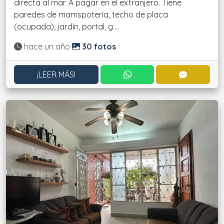
directa al mar. A pagar en el extranjero. Tiene
paredes de mamspotería, techo de placa
(ocupada), jardín, portal, g....
Actualizado:
hace un año
30 fotos
CONTACTAR POR WHATS
CONTACT
¡LEER MÁS!