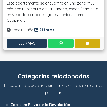
Este apartamento se encuentra en una zona muy
céntrica y tranquila de La Habana, específicamente
en Vedado, cerca de lugares icónicos como
Coppelia y....
Actualizado:
hace un año
21 fotos
CONTACTAR POR WHATS
CONTACT
¡LEER MÁS!
Categorías relacionadas
Encuentra opciones similares en las siguientes
páginas
Casas en Plaza de la Revolución