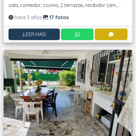
sala, comedor, cocina, 2 terrazas, recibidor (am....
Actualizado:
hace 3 años
17 fotos
CONTACTAR POR WHATS
CONTACT
¡LEER MÁS!