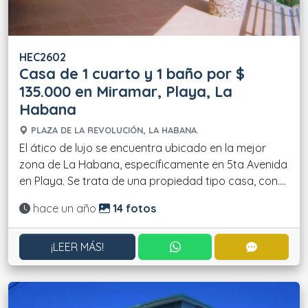
HEC2602
Casa de 1 cuarto y 1 baño por $
135.000 en Miramar, Playa, La
Habana
PLAZA DE LA REVOLUCIÓN, LA HABANA.
El ático de lujo se encuentra ubicado en la mejor
zona de La Habana, específicamente en 5ta Avenida
en Playa. Se trata de una propiedad tipo casa, con....
Actualizado:
hace un año
14 fotos
CONTACTAR POR WHATS
CONTACT
¡LEER MÁS!