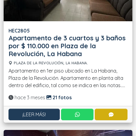
HEC2805
Apartamento de 3 cuartos y 3 baños
por $ 110.000 en Plaza de la
Revolución, La Habana
PLAZA DE LA REVOLUCIÓN, LA HABANA.
Apartamento en 1er piso ubicado en La Habana,
Plaza de la Revolución. Apartamento en planta alta
dentro del edificio, tal como se indica en las notas.....
Actualizado:
hace 3 meses
21 fotos
CONTACTAR POR WHATS
CONTACT
¡LEER MÁS!