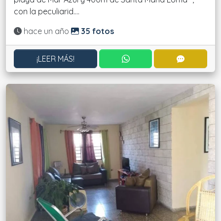
con la peculiarid....
Actualizado:
hace un año
35 fotos
CONTACTAR POR WHATS
CONTACT
¡LEER MÁS!