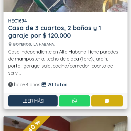
HEC1694
Casa de 3 cuartos, 2 baños y 1
garaje por $ 120.000
BOYEROS, LA HABANA.
Casa independiente en Alta Habana Tiene paredes
de mampostería, techo de placa (libre), jardín,
portal, garage, sala, cocina/comedor, cuarto de
serv....
Actualizado:
hace 4 años
20 fotos
CONTACTAR POR WHATS
CONTACT
¡LEER MÁS!