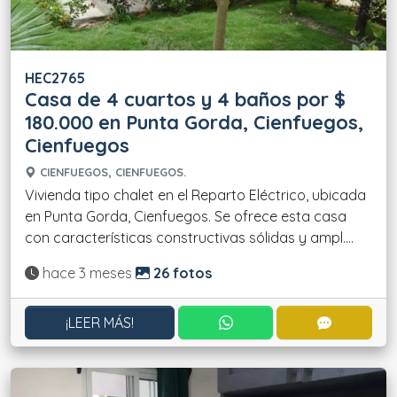
HEC2765
Casa de 4 cuartos y 4 baños por $
180.000 en Punta Gorda, Cienfuegos,
Cienfuegos
CIENFUEGOS, CIENFUEGOS.
Vivienda tipo chalet en el Reparto Eléctrico, ubicada
en Punta Gorda, Cienfuegos. Se ofrece esta casa
con características constructivas sólidas y ampl....
Actualizado:
hace 3 meses
26 fotos
CONTACTAR POR WHATS
CONTACT
¡LEER MÁS!