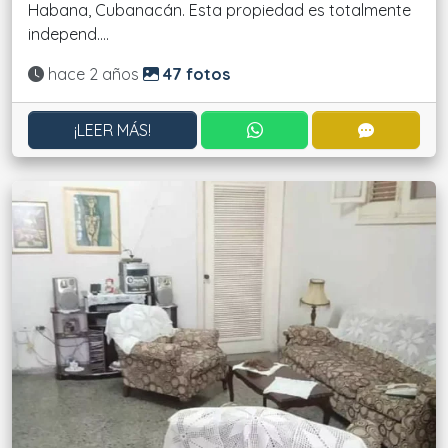
Habana, Cubanacán. Esta propiedad es totalmente
independ....
Actualizado:
hace 2 años
47 fotos
CONTACTAR POR WHATS
CONTACT
¡LEER MÁS!