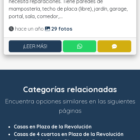
necesita reparaciones. Tiene paredes de
mampostería, techo de placa (libre), jardín, garage,
portal, sala, comedor,....
Actualizado:
hace un año
29 fotos
CONTACTAR POR WHATS
CONTACT
¡LEER MÁS!
Categorías relacionadas
Encuentra opciones similares en las siguientes
páginas
Casas en Plaza de la Revolución
Casas de 4 cuartos en Plaza de la Revolución