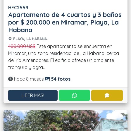
HEC2559
Apartamento de 4 cuartos y 3 baños
por $ 200.000 en Miramar, Playa, La
Habana
PLAYA, LA HABANA.
400.000 US$
Este apartamento se encuentra en
Miramar, una zona residencial de La Habana, cerca
del río Almendares. El edificio ofrece un ambiente
tranquilo y agra....
Actualizado:
hace 8 meses
54 fotos
CONTACTAR POR WHATS
CONTACT
¡LEER MÁS!