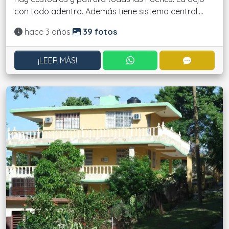
con todo adentro. Además tiene sistema central....
Actualizado:
hace 3 años
39 fotos
CONTACTAR POR WHATS
CONTACT
¡LEER MÁS!