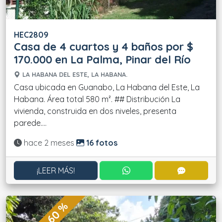
HEC2809
Casa de 4 cuartos y 4 baños por $
170.000 en La Palma, Pinar del Río
LA HABANA DEL ESTE, LA HABANA.
Casa ubicada en Guanabo, La Habana del Este, La
Habana. Área total 580 m². ## Distribución La
vivienda, construida en dos niveles, presenta
parede....
Actualizado:
hace 2 meses
16 fotos
CONTACTAR POR WHATS
CONTACT
¡LEER MÁS!