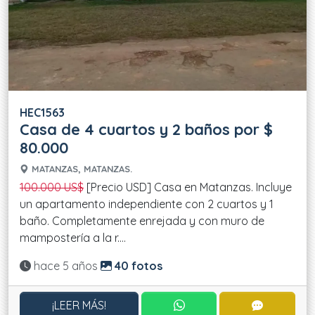
HEC1563
Casa de 4 cuartos y 2 baños por $
80.000
MATANZAS, MATANZAS.
100.000 US$
[Precio USD] Casa en Matanzas. Incluye
un apartamento independiente con 2 cuartos y 1
baño. Completamente enrejada y con muro de
mampostería a la r....
Actualizado:
hace 5 años
40 fotos
CONTACTAR POR WHATS
CONTACT
¡LEER MÁS!