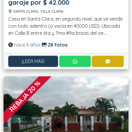
garaje por $ 42.000
SANTA CLARA, VILLA CLARA.
Casa en Santa Clara, en segundo nivel, que se vende
con todo adentro (o vacía en 40000 USD). Ubicada
en Calle B entre 6ta y 7ma #9a brisas del oe....
Actualizado:
hace 4 años
28 fotos
CONTACTAR POR WHATS
CONTACT
¡LEER MÁS!
REBAJA 20 %