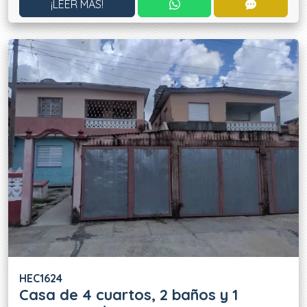
CONTACTAR POR WHATS
CONTACT
¡LEER MÁS!
HEC1624
Casa de 4 cuartos, 2 baños y 1