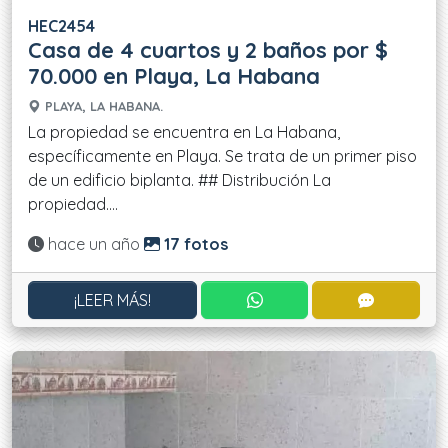
HEC2454
Casa de 4 cuartos y 2 baños por $
70.000 en Playa, La Habana
PLAYA, LA HABANA.
La propiedad se encuentra en La Habana,
específicamente en Playa. Se trata de un primer piso
de un edificio biplanta. ## Distribución La
propiedad....
Actualizado:
hace un año
17 fotos
CONTACTAR POR WHATS
CONTACT
¡LEER MÁS!