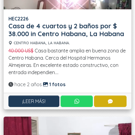
HEC2226
Casa de 4 cuartos y 2 baños por $
38.000 in Centro Habana, La Habana
CENTRO HABANA, LA HABANA.
40.000 US$
Casa bastante amplia en buena zona de
Centro Habana. Cerca del Hospital Hermanos
Almejeiras. En excelente estado constructivo, con
entrada independien....
Actualizado:
hace 2 años
1 fotos
CONTACTAR POR WHATS
CONTACT
¡LEER MÁS!