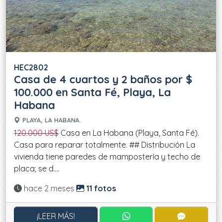
HEC2802
Casa de 4 cuartos y 2 baños por $
100.000 en Santa Fé, Playa, La
Habana
PLAYA, LA HABANA.
120.000 US$
Casa en La Habana (Playa, Santa Fé).
Casa para reparar totalmente. ## Distribución La
vivienda tiene paredes de mampostería y techo de
placa; se d....
Actualizado:
hace 2 meses
11 fotos
CONTACTAR POR WHATS
CONTACT
¡LEER MÁS!