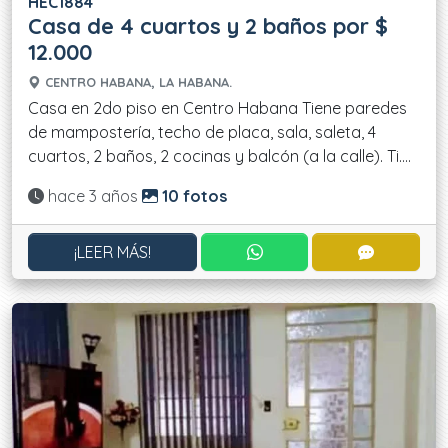
HEC1884
Casa de 4 cuartos y 2 baños por $
12.000
CENTRO HABANA, LA HABANA.
Casa en 2do piso en Centro Habana Tiene paredes
de mampostería, techo de placa, sala, saleta, 4
cuartos, 2 baños, 2 cocinas y balcón (a la calle). Ti....
Actualizado:
hace 3 años
10 fotos
CONTACTAR POR WHATS
CONTACT
¡LEER MÁS!