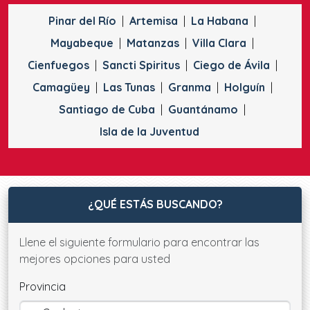
Pinar del Río
Artemisa
La Habana
Mayabeque
Matanzas
Villa Clara
Cienfuegos
Sancti Spiritus
Ciego de Ávila
Camagüey
Las Tunas
Granma
Holguín
Santiago de Cuba
Guantánamo
Isla de la Juventud
¿QUÉ ESTÁS BUSCANDO?
Llene el siguiente formulario para encontrar las
mejores opciones para usted
Provincia