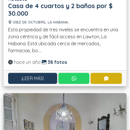
Casa de 4 cuartos y 2 baños por $
30.000
DIEZ DE OCTUBRE, LA HABANA.
Esta propiedad de tres niveles se encuentra en una
zona céntrica y de fácil acceso en Lawton, La
Habana. Está ubicada cerca de mercados,
farmacias, bo....
Actualizado:
hace un año
38 fotos
CONTACTAR POR WHATS
CONTACT
¡LEER MÁS!