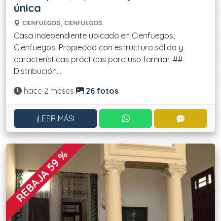
única
CIENFUEGOS, CIENFUEGOS.
Casa independiente ubicada en Cienfuegos,
Cienfuegos. Propiedad con estructura sólida y
características prácticas para uso familiar. ##
Distribución....
Actualizado:
hace 2 meses
26 fotos
CONTACTAR POR WHATS
CONTACT
¡LEER MÁS!
REBAJA 59 %