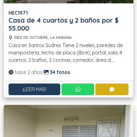
HEC1971
Casa de 4 cuartos y 2 baños por $
55.000
DIEZ DE OCTUBRE, LA HABANA.
Casa en Santos Suárez Tiene 2 niveles, paredes de
mampostería, techo de placa (libre), portal, sala, 4
cuartos, 2 baños, 2 cocinas, comedor, área d....
Actualizado:
hace 2 años
34 fotos
CONTACTAR POR WHATS
CONTACT
¡LEER MÁS!