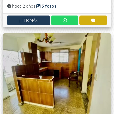
Actualizado:
hace 2 años
5 fotos
CONTACTAR POR WHATS
CONTACT
¡LEER MÁS!