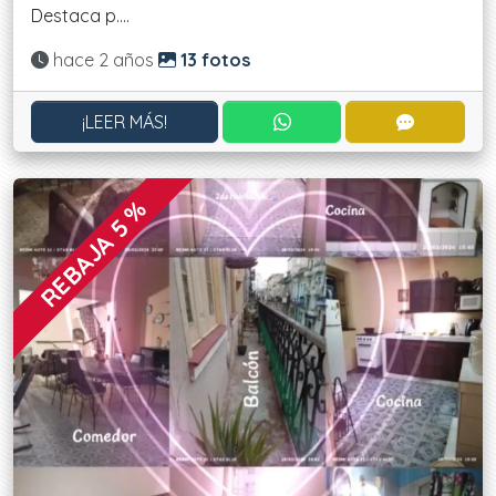
Destaca p....
Actualizado:
hace 2 años
13 fotos
CONTACTAR POR WHATS
CONTACT
¡LEER MÁS!
REBAJA 5 %