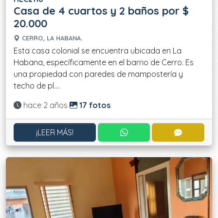
Casa de 4 cuartos y 2 baños por $
20.000
CERRO, LA HABANA.
Esta casa colonial se encuentra ubicada en La
Habana, específicamente en el barrio de Cerro. Es
una propiedad con paredes de mampostería y
techo de pl....
Actualizado:
hace 2 años
17 fotos
CONTACTAR POR WHATS
CONTACT
¡LEER MÁS!