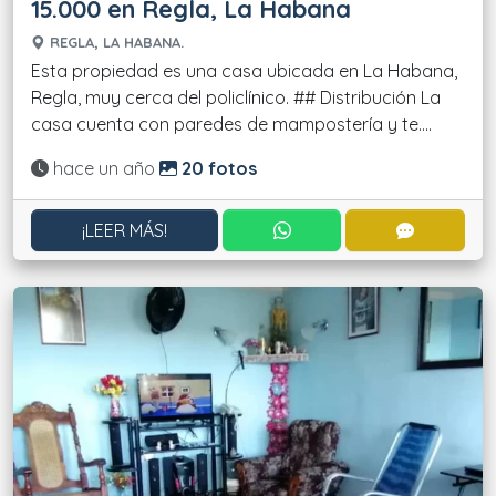
15.000 en Regla, La Habana
REGLA, LA HABANA.
Esta propiedad es una casa ubicada en La Habana,
Regla, muy cerca del policlínico. ## Distribución La
casa cuenta con paredes de mampostería y te....
Actualizado:
hace un año
20 fotos
CONTACTAR POR WHATS
CONTACT
¡LEER MÁS!