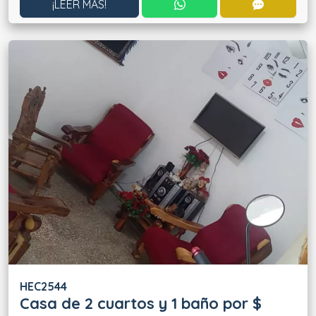
CONTACTAR POR WHATS
CONTACT
¡LEER MÁS!
HEC2544
Casa de 2 cuartos y 1 baño por $