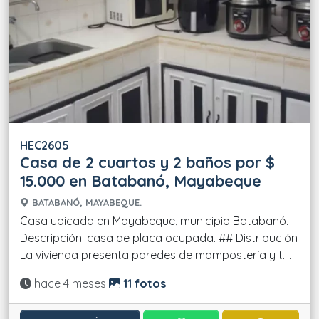
HEC2605
Casa de 2 cuartos y 2 baños por $
15.000 en Batabanó, Mayabeque
BATABANÓ, MAYABEQUE.
Casa ubicada en Mayabeque, municipio Batabanó.
Descripción: casa de placa ocupada. ## Distribución
La vivienda presenta paredes de mampostería y t....
Actualizado:
hace 4 meses
11 fotos