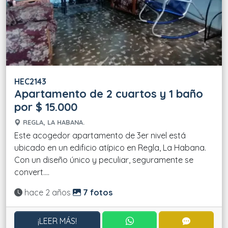
HEC2143
Apartamento de 2 cuartos y 1 baño
por $ 15.000
REGLA, LA HABANA.
Este acogedor apartamento de 3er nivel está
ubicado en un edificio atípico en Regla, La Habana.
Con un diseño único y peculiar, seguramente se
convert....
Actualizado:
hace 2 años
7 fotos
CONTACTAR POR WHATS
CONTACT
¡LEER MÁS!