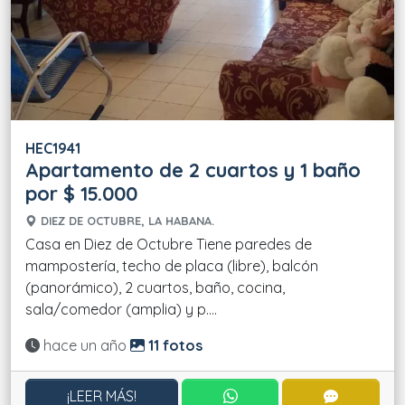
HEC1941
Apartamento de 2 cuartos y 1 baño
por $ 15.000
DIEZ DE OCTUBRE, LA HABANA.
Casa en Diez de Octubre Tiene paredes de
mampostería, techo de placa (libre), balcón
(panorámico), 2 cuartos, baño, cocina,
sala/comedor (amplia) y p....
Actualizado:
hace un año
11 fotos
CONTACTAR POR WHATS
CONTACT
¡LEER MÁS!