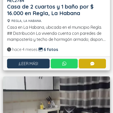
HEC2784
Casa de 2 cuartos y 1 baño por $
16.000 en Regla, La Habana
REGLA, LA HABANA.
Casa en La Habana, ubicada en el municipio Regla.
## Distribución La vivienda cuenta con paredes de
mampostería y techo de hormigón armado; dispon....
Actualizado:
hace 4 meses
6 fotos
CONTACTAR POR WHATS
CONTACT
¡LEER MÁS!