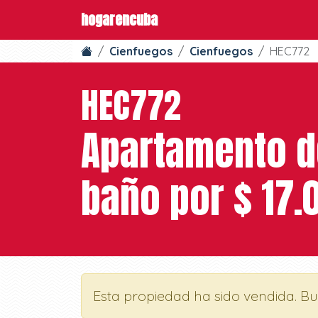
hogarencuba
Cienfuegos
Cienfuegos
HEC772
HEC772
Apartamento de
baño por $ 17.
Esta propiedad ha sido vendida. B