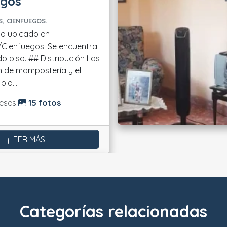
egos
, CIENFUEGOS.
o ubicado en
Cienfuegos. Se encuentra
Distribución Las
 de mampostería y el
la....
do:
eses
15 fotos
¡LEER MÁS!
Categorías relacionadas