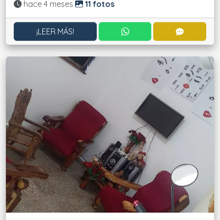
Actualizado:
hace 4 meses
11 fotos
CONTACTAR POR WHATS
CONTACT
¡LEER MÁS!