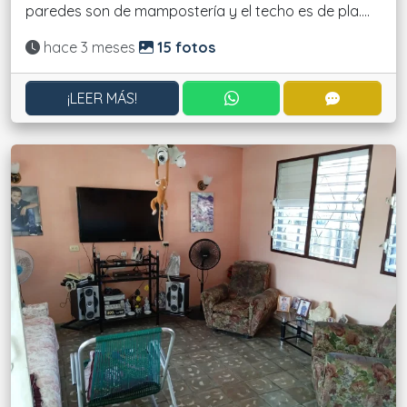
paredes son de mampostería y el techo es de pla....
Actualizado:
hace 3 meses
15 fotos
CONTACTAR POR WHATS
CONTACT
¡LEER MÁS!