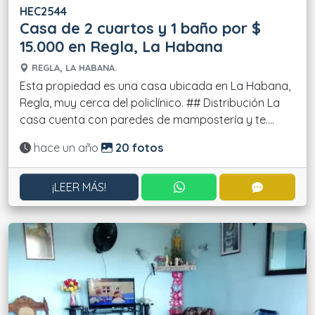
HEC2544
Casa de 2 cuartos y 1 baño por $
15.000 en Regla, La Habana
REGLA, LA HABANA.
Esta propiedad es una casa ubicada en La Habana,
Regla, muy cerca del policlínico. ## Distribución La
casa cuenta con paredes de mampostería y te....
Actualizado:
hace un año
20 fotos
CONTACTAR POR WHATS
CONTACT
¡LEER MÁS!