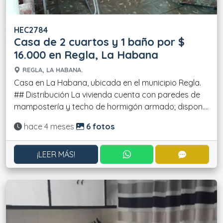
HEC2784
Casa de 2 cuartos y 1 baño por $
16.000 en Regla, La Habana
REGLA, LA HABANA.
Casa en La Habana, ubicada en el municipio Regla.
## Distribución La vivienda cuenta con paredes de
mampostería y techo de hormigón armado; dispon....
Actualizado:
hace 4 meses
6 fotos
CONTACTAR POR WHATS
CONTACT
¡LEER MÁS!