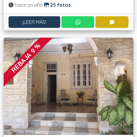
Actualizado:
hace un año
25 fotos
CONTACTAR POR WHATS
CONTACT
¡LEER MÁS!
REBAJA 9 %