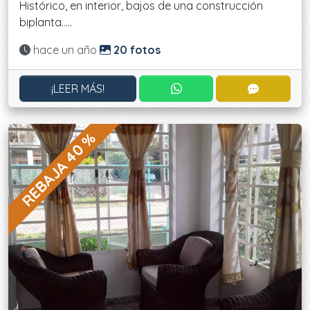
Histórico, en interior, bajos de una construcción
biplanta.....
Actualizado:
hace un año
20 fotos
CONTACTAR POR WHATS
CONTACT
¡LEER MÁS!
REBAJA 40 %