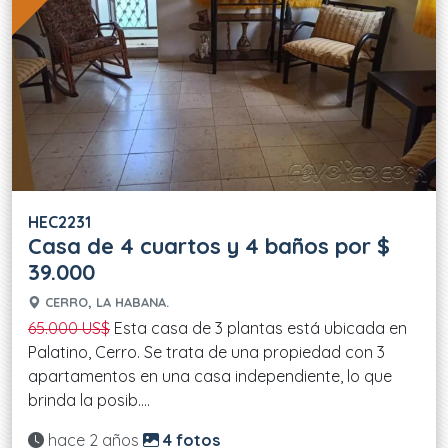
HEC2231
Casa de 4 cuartos y 4 baños por $
39.000
CERRO, LA HABANA.
65.000 US$
Esta casa de 3 plantas está ubicada en
Palatino, Cerro. Se trata de una propiedad con 3
apartamentos en una casa independiente, lo que
brinda la posib....
Actualizado:
hace 2 años
4 fotos