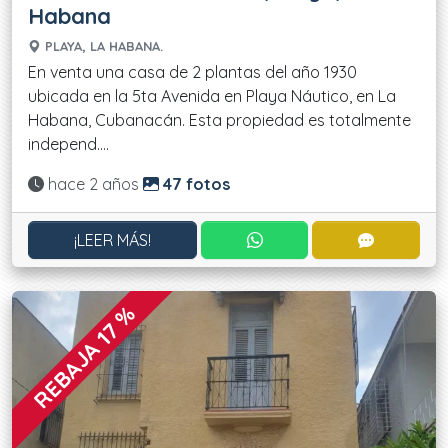
Habana
PLAYA, LA HABANA.
En venta una casa de 2 plantas del año 1930
ubicada en la 5ta Avenida en Playa Náutico, en La
Habana, Cubanacán. Esta propiedad es totalmente
independ....
Actualizado:
hace 2 años
47 fotos
CONTACTAR POR WHATS
CONTACT
¡LEER MÁS!
REBAJA 17 %