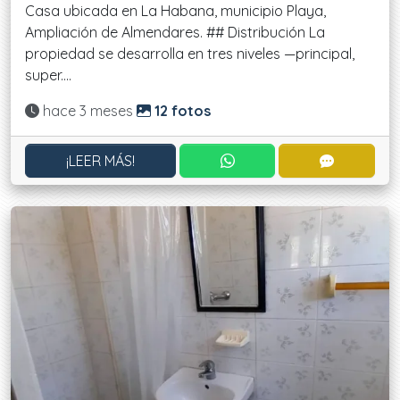
Casa ubicada en La Habana, municipio Playa,
Ampliación de Almendares. ## Distribución La
propiedad se desarrolla en tres niveles —principal,
super....
Actualizado:
hace 3 meses
12 fotos
CONTACTAR POR WHATS
CONTACT
¡LEER MÁS!