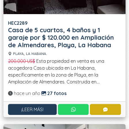
HEC2289
Casa de 5 cuartos, 4 baños y 1
garaje por $ 120.000 en Ampliación
de Almendares, Playa, La Habana
PLAYA, LA HABANA.
200.000 US$
Esta propiedad en venta es una
acogedora Casa ubicada en La Habana,
específicamente en la zona de Playa, en la
Ampliación de Almendares. Construida en....
Actualizado:
hace un año
27 fotos
CONTACTAR POR WHATS
CONTACT
¡LEER MÁS!