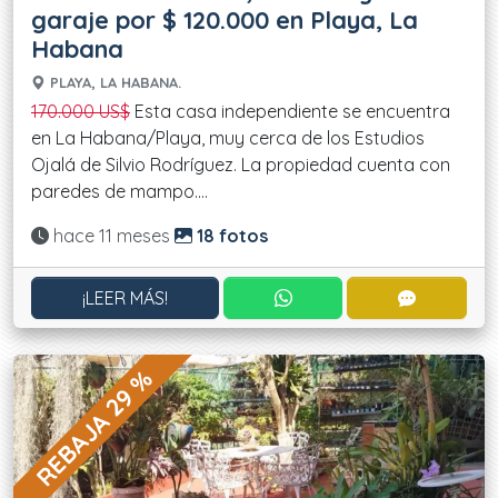
garaje por $ 120.000 en Playa, La
Habana
PLAYA, LA HABANA.
170.000 US$
Esta casa independiente se encuentra
en La Habana/Playa, muy cerca de los Estudios
Ojalá de Silvio Rodríguez. La propiedad cuenta con
paredes de mampo....
Actualizado:
hace 11 meses
18 fotos
CONTACTAR POR WHATS
CONTACT
¡LEER MÁS!
REBAJA 29 %