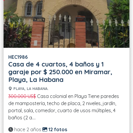
HEC1986
Casa de 4 cuartos, 4 baños y 1
garaje por $ 250.000 en Miramar,
Playa, La Habana
PLAYA, LA HABANA.
300.000 US$
Casa colonial en Playa Tiene paredes
de mampostería, techo de placa, 2 niveles, jardín,
portal, sala, comedor, cuarto de usos múltiples, 4
baños (2 a....
Actualizado:
hace 2 años
12 fotos