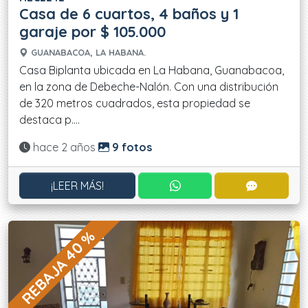
Casa de 6 cuartos, 4 baños y 1
garaje por $ 105.000
GUANABACOA, LA HABANA.
Casa Biplanta ubicada en La Habana, Guanabacoa,
en la zona de Debeche-Nalón. Con una distribución
de 320 metros cuadrados, esta propiedad se
destaca p....
Actualizado:
hace 2 años
9 fotos
CONTACTAR POR WHATS
CONTACT
¡LEER MÁS!
REBAJA 40 %