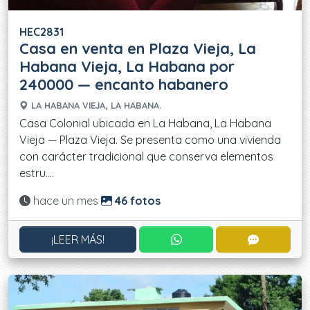
HEC2831
Casa en venta en Plaza Vieja, La
Habana Vieja, La Habana por
240000 — encanto habanero
LA HABANA VIEJA, LA HABANA.
Casa Colonial ubicada en La Habana, La Habana
Vieja — Plaza Vieja. Se presenta como una vivienda
con carácter tradicional que conserva elementos
estru....
Actualizado:
hace un mes
46 fotos
CONTACTAR POR WHATS
CONTACT
¡LEER MÁS!