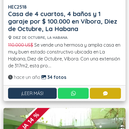
HEC2518
Casa de 4 cuartos, 4 baños y 1
garaje por $ 100.000 en Víbora, Diez
de Octubre, La Habana
DIEZ DE OCTUBRE, LA HABANA.
110.000 US$
Se vende una hermosa y amplia casa en
muy buen estado constructivo ubicada en La
Habana, Diez de Octubre, Víbora. Con una extensión
de 317m2, esta pro....
Actualizado:
hace un año
34 fotos
CONTACTAR POR WHATS
CONTACT
¡LEER MÁS!
REBAJA 14 %