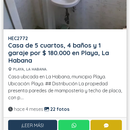
HEC2772
Casa de 5 cuartos, 4 baños y 1
garaje por $ 180.000 en Playa, La
Habana
PLAYA, LA HABANA.
Casa ubicada en La Habana, municipio Playa.
Ubicación: Playa. ## Distribución La propiedad
presenta paredes de mampostería y techo de placa,
con p....
Actualizado:
hace 4 meses
22 fotos
CONTACTAR POR WHATS
CONTACT
¡LEER MÁS!