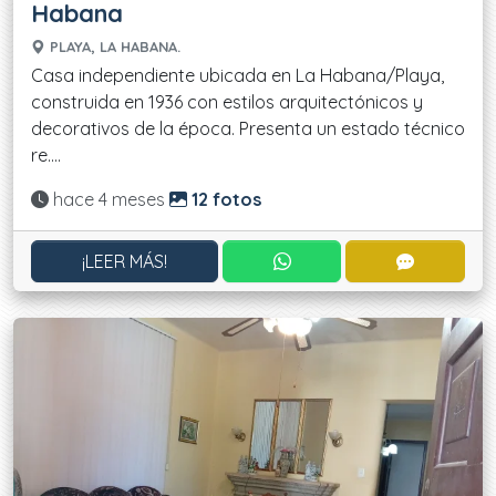
Habana
PLAYA, LA HABANA.
Casa independiente ubicada en La Habana/Playa,
construida en 1936 con estilos arquitectónicos y
decorativos de la época. Presenta un estado técnico
re....
Actualizado:
hace 4 meses
12 fotos
CONTACTAR POR WHATS
CONTACT
¡LEER MÁS!