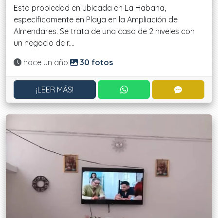
Esta propiedad en ubicada en La Habana,
específicamente en Playa en la Ampliación de
Almendares. Se trata de una casa de 2 niveles con
un negocio de r....
Actualizado:
hace un año
30 fotos
CONTACTAR POR WHATS
CONTACT
¡LEER MÁS!